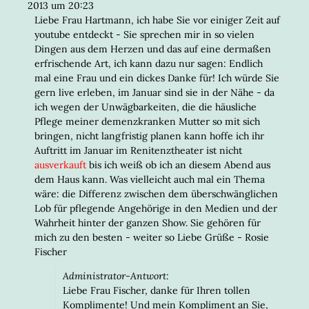
META
2013
um
20:23
EIN-/
Liebe Frau Hartmann, ich habe Sie vor einiger Zeit auf
youtube entdeckt - Sie sprechen mir in so vielen
Dingen aus dem Herzen und das auf eine dermaßen
erfrischende Art, ich kann dazu nur sagen: Endlich
mal eine Frau und ein dickes Danke für! Ich würde Sie
gern live erleben, im Januar sind sie in der Nähe - da
ich wegen der Unwägbarkeiten, die die häusliche
Pflege meiner demenzkranken Mutter so mit sich
bringen, nicht langfristig planen kann hoffe ich ihr
Auftritt im Januar im Renitenztheater ist nicht
ausverkauft
bis ich weiß ob ich an diesem Abend aus
dem Haus kann. Was vielleicht auch mal ein Thema
wäre: die Differenz zwischen dem überschwänglichen
Lob für pflegende Angehörige in den Medien und der
Wahrheit hinter der ganzen Show. Sie gehören für
mich zu den besten - weiter so Liebe Grüße - Rosie
Fischer
Administrator-Antwort:
Liebe Frau Fischer, danke für Ihren tollen
Komplimente! Und mein Kompliment an Sie,