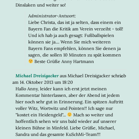
Dinslaken und weiter so!
Administrator-Antwort:
Liebe Christa, das ist ja selten, dass einem ein
Bayern Fan die Kritik am Verein verzeiht - toll!
Und ich hab ja auch gesagt: Fußballspielen
können sie ja.... Wenn Sie mich weiteren
Bayern Fans empfehlen, können Sie denen ja
sagen, die sollen 10 Minuten zu spät kommen
Beste Grüße Anny Hartmann
DIESE
...
Michael Dreisigacker
aus
Michael Dreisigacker
schrieb
META
am
14. Oktober 2013
um
18:20
EIN-/
Hallo Anny, leider kann ich erst jetzt meinen
Kommentar hinterlassen, aber der Abend ist jedem
hier noch sehr gut in Erinnerung. Ein spitzen Auftritt
voller Witz, Wortwitz und Pointen!! Ich sage nur
"kostet ein Heidengeld"...
Mach so weiter und
hoffentlich sehen wir uns bald wieder auf unserer
kleinen Bühne in Minfeld. Liebe Grüße, Michael,
Sandra und das gesamte KuSchMi-Team!!!