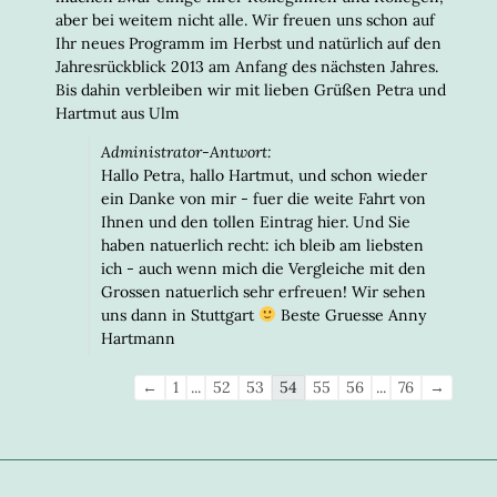
aber bei weitem nicht alle. Wir freuen uns schon auf
Ihr neues Programm im Herbst und natürlich auf den
Jahresrückblick 2013 am Anfang des nächsten Jahres.
Bis dahin verbleiben wir mit lieben Grüßen Petra und
Hartmut aus Ulm
Administrator-Antwort:
Hallo Petra, hallo Hartmut, und schon wieder
ein Danke von mir - fuer die weite Fahrt von
Ihnen und den tollen Eintrag hier. Und Sie
haben natuerlich recht: ich bleib am liebsten
ich - auch wenn mich die Vergleiche mit den
Grossen natuerlich sehr erfreuen! Wir sehen
uns dann in Stuttgart
Beste Gruesse Anny
Hartmann
Navigation
←
1
...
52
53
54
55
56
...
76
→
der
Gästebuchliste