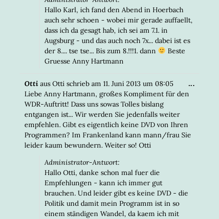
Hallo Karl, ich fand den Abend in Hoerbach
auch sehr schoen - wobei mir gerade auffaellt,
dass ich da gesagt hab, ich sei am 7.1. in
Augsburg - und das auch noch 7x... dabei ist es
der 8.... tse tse... Bis zum 8.!!!1. dann
Beste
Gruesse Anny Hartmann
DIESE
...
Otti
aus
Otti
schrieb am
11. Juni 2013
um
08:05
META
Liebe Anny Hartmann, großes Kompliment für den
EIN-/
WDR-Auftritt! Dass uns sowas Tolles bislang
entgangen ist... Wir werden Sie jedenfalls weiter
empfehlen. Gibt es eigentlich keine DVD von Ihren
Programmen? Im Frankenland kann mann/frau Sie
leider kaum bewundern. Weiter so! Otti
Administrator-Antwort:
Hallo Otti, danke schon mal fuer die
Empfehlungen - kann ich immer gut
brauchen. Und leider gibt es keine DVD - die
Politik und damit mein Programm ist in so
einem ständigen Wandel, da kaem ich mit