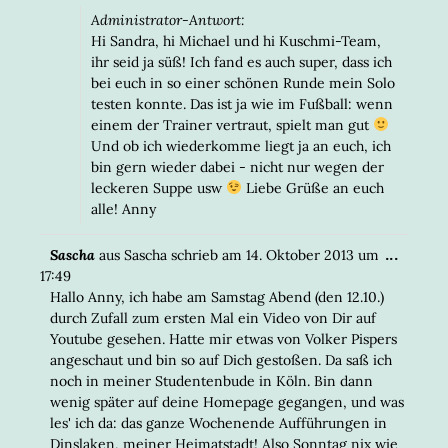
Administrator-Antwort:
Hi Sandra, hi Michael und hi Kuschmi-Team,
ihr seid ja süß! Ich fand es auch super, dass ich
bei euch in so einer schönen Runde mein Solo
testen konnte. Das ist ja wie im Fußball: wenn
einem der Trainer vertraut, spielt man gut
Und ob ich wiederkomme liegt ja an euch, ich
bin gern wieder dabei - nicht nur wegen der
leckeren Suppe usw
Liebe Grüße an euch
alle! Anny
DIESE
...
Sascha
aus
Sascha
schrieb am
14. Oktober 2013
um
META
17:49
EIN-/
Hallo Anny, ich habe am Samstag Abend (den 12.10.)
durch Zufall zum ersten Mal ein Video von Dir auf
Youtube gesehen. Hatte mir etwas von Volker Pispers
angeschaut und bin so auf Dich gestoßen. Da saß ich
noch in meiner Studentenbude in Köln. Bin dann
wenig später auf deine Homepage gegangen, und was
les' ich da: das ganze Wochenende Aufführungen in
Dinslaken, meiner Heimatstadt! Also Sonntag nix wie