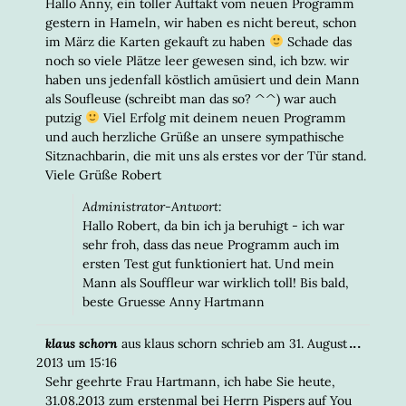
EIN-/
Hallo Anny, ein toller Auftakt vom neuen Programm
gestern in Hameln, wir haben es nicht bereut, schon
im März die Karten gekauft zu haben
Schade das
noch so viele Plätze leer gewesen sind, ich bzw. wir
haben uns jedenfall köstlich amüsiert und dein Mann
als Soufleuse (schreibt man das so? ^^) war auch
putzig
Viel Erfolg mit deinem neuen Programm
und auch herzliche Grüße an unsere sympathische
Sitznachbarin, die mit uns als erstes vor der Tür stand.
Viele Grüße Robert
Administrator-Antwort:
Hallo Robert, da bin ich ja beruhigt - ich war
sehr froh, dass das neue Programm auch im
ersten Test gut funktioniert hat. Und mein
Mann als Souffleur war wirklich toll! Bis bald,
beste Gruesse Anny Hartmann
DIESE
...
klaus schorn
aus
klaus schorn
schrieb am
31. August
META
2013
um
15:16
EIN-/
Sehr geehrte Frau Hartmann, ich habe Sie heute,
31.08.2013 zum erstenmal bei Herrn Pispers auf You