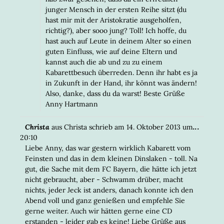
junger Mensch in der ersten Reihe sitzt (du
hast mir mit der Aristokratie ausgeholfen,
richtig?), aber sooo jung? Toll! Ich hoffe, du
hast auch auf Leute in deinem Alter so einen
guten Einfluss, wie auf deine Eltern und
kannst auch die ab und zu zu einem
Kabarettbesuch überreden. Denn ihr habt es ja
in Zukunft in der Hand, ihr könnt was ändern!
Also, danke, dass du da warst! Beste Grüße
Anny Hartmann
DIESE
...
Christa
aus
Christa
schrieb am
14. Oktober 2013
um
META
20:10
EIN-/
Liebe Anny, das war gestern wirklich Kabarett vom
Feinsten und das in dem kleinen Dinslaken - toll. Na
gut, die Sache mit dem FC Bayern, die hätte ich jetzt
nicht gebraucht, aber - Schwamm drüber, macht
nichts, jeder Jeck ist anders, danach konnte ich den
Abend voll und ganz genießen und empfehle Sie
gerne weiter. Auch wir hätten gerne eine CD
erstanden - leider gab es keine! Liebe Grüße aus