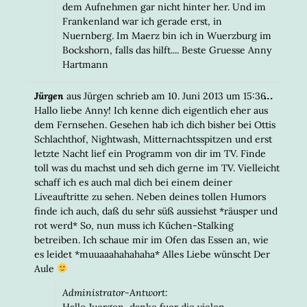
dem Aufnehmen gar nicht hinter her. Und im
Frankenland war ich gerade erst, in
Nuernberg. Im Maerz bin ich in Wuerzburg im
Bockshorn, falls das hilft.... Beste Gruesse Anny
Hartmann
DIESE
...
Jürgen
aus
Jürgen
schrieb am
10. Juni 2013
um
15:36
META
Hallo liebe Anny! Ich kenne dich eigentlich eher aus
EIN-/
dem Fernsehen. Gesehen hab ich dich bisher bei Ottis
Schlachthof, Nightwash, Mitternachtsspitzen und erst
letzte Nacht lief ein Programm von dir im TV. Finde
toll was du machst und seh dich gerne im TV. Vielleicht
schaff ich es auch mal dich bei einem deiner
Liveauftritte zu sehen. Neben deines tollen Humors
finde ich auch, daß du sehr süß aussiehst *räusper und
rot werd* So, nun muss ich Küchen-Stalking
betreiben. Ich schaue mir im Ofen das Essen an, wie
es leidet *muuaaahahahaha* Alles Liebe wünscht Der
Aule
Administrator-Antwort:
Hallo Juergen, danke fuer die vielen