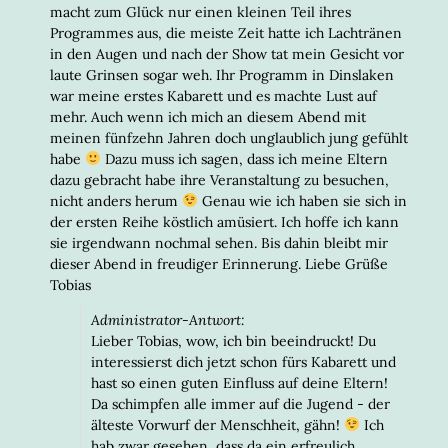
macht zum Glück nur einen kleinen Teil ihres
Programmes aus, die meiste Zeit hatte ich Lachtränen
in den Augen und nach der Show tat mein Gesicht vor
laute Grinsen sogar weh. Ihr Programm in Dinslaken
war meine erstes Kabarett und es machte Lust auf
mehr. Auch wenn ich mich an diesem Abend mit
meinen fünfzehn Jahren doch unglaublich jung gefühlt
habe
Dazu muss ich sagen, dass ich meine Eltern
dazu gebracht habe ihre Veranstaltung zu besuchen,
nicht anders herum
Genau wie ich haben sie sich in
der ersten Reihe köstlich amüsiert. Ich hoffe ich kann
sie irgendwann nochmal sehen. Bis dahin bleibt mir
dieser Abend in freudiger Erinnerung. Liebe Grüße
Tobias
Administrator-Antwort:
Lieber Tobias, wow, ich bin beeindruckt! Du
interessierst dich jetzt schon fürs Kabarett und
hast so einen guten Einfluss auf deine Eltern!
Da schimpfen alle immer auf die Jugend - der
älteste Vorwurf der Menschheit, gähn!
Ich
hab zwar gesehen, dass da ein erfreulich