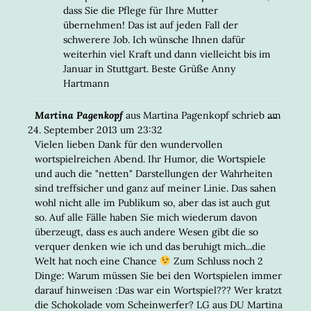
dass Sie die Pflege für Ihre Mutter
übernehmen! Das ist auf jeden Fall der
schwerere Job. Ich wünsche Ihnen dafür
weiterhin viel Kraft und dann vielleicht bis im
Januar in Stuttgart. Beste Grüße Anny
Hartmann
DIESE
...
Martina Pagenkopf
aus
Martina Pagenkopf
schrieb am
META
24. September 2013
um
23:32
EIN-/
Vielen lieben Dank für den wundervollen
wortspielreichen Abend. Ihr Humor, die Wortspiele
und auch die "netten" Darstellungen der Wahrheiten
sind treffsicher und ganz auf meiner Linie. Das sahen
wohl nicht alle im Publikum so, aber das ist auch gut
so. Auf alle Fälle haben Sie mich wiederum davon
überzeugt, dass es auch andere Wesen gibt die so
verquer denken wie ich und das beruhigt mich...die
Welt hat noch eine Chance
Zum Schluss noch 2
Dinge: Warum müssen Sie bei den Wortspielen immer
darauf hinweisen :Das war ein Wortspiel??? Wer kratzt
die Schokolade vom Scheinwerfer? LG aus DU Martina