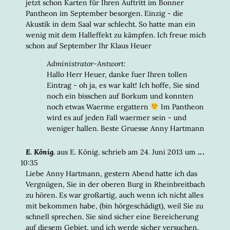
jetzt schon Karten für Ihren Auftritt im Bonner
Pantheon im September besorgen. Einzig - die
Akustik in dem Saal war schlecht. So hatte man ein
wenig mit dem Halleffekt zu kämpfen. Ich freue mich
schon auf September Ihr Klaus Heuer
Administrator-Antwort:
Hallo Herr Heuer, danke fuer Ihren tollen
Eintrag - oh ja, es war kalt! Ich hoffe, Sie sind
noch ein bisschen auf Borkum und konnten
noch etwas Waerme ergattern
Im Pantheon
wird es auf jeden Fall waermer sein - und
weniger hallen. Beste Gruesse Anny Hartmann
DIESE
...
E. König.
aus
E. König.
schrieb am
24. Juni 2013
um
META
10:35
EIN-/
Liebe Anny Hartmann, gestern Abend hatte ich das
Vergnügen, Sie in der oberen Burg in Rheinbreitbach
zu hören. Es war großartig, auch wenn ich nicht alles
mit bekommen habe, (bin hörgeschädigt), weil Sie zu
schnell sprechen. Sie sind sicher eine Bereicherung
auf diesem Gebiet, und ich werde sicher versuchen,