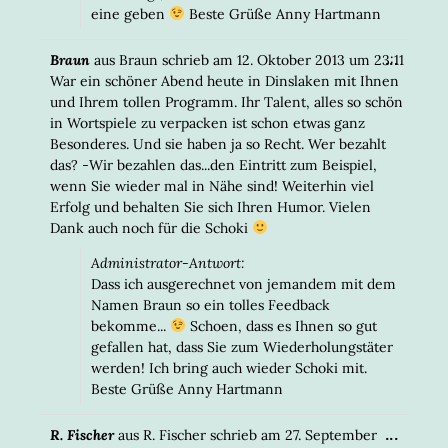
eine geben
Beste Grüße Anny Hartmann
DIESE
...
Braun
aus
Braun
schrieb am
12. Oktober 2013
um
23:11
META
War ein schöner Abend heute in Dinslaken mit Ihnen
EIN-/
und Ihrem tollen Programm. Ihr Talent, alles so schön
in Wortspiele zu verpacken ist schon etwas ganz
Besonderes. Und sie haben ja so Recht. Wer bezahlt
das? -Wir bezahlen das...den Eintritt zum Beispiel,
wenn Sie wieder mal in Nähe sind! Weiterhin viel
Erfolg und behalten Sie sich Ihren Humor. Vielen
Dank auch noch für die Schoki
Administrator-Antwort:
Dass ich ausgerechnet von jemandem mit dem
Namen Braun so ein tolles Feedback
bekomme...
Schoen, dass es Ihnen so gut
gefallen hat, dass Sie zum Wiederholungstäter
werden! Ich bring auch wieder Schoki mit.
Beste Grüße Anny Hartmann
DIESE
...
R. Fischer
aus
R. Fischer
schrieb am
27. September