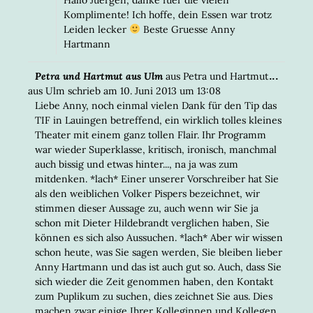
Komplimente! Ich hoffe, dein Essen war trotz
Leiden lecker
Beste Gruesse Anny
Hartmann
DIESE
...
Petra und Hartmut aus Ulm
aus
Petra und Hartmut
META
aus Ulm
schrieb am
10. Juni 2013
um
13:08
EIN-/
Liebe Anny, noch einmal vielen Dank für den Tip das
TIF in Lauingen betreffend, ein wirklich tolles kleines
Theater mit einem ganz tollen Flair. Ihr Programm
war wieder Superklasse, kritisch, ironisch, manchmal
auch bissig und etwas hinter..., na ja was zum
mitdenken. *lach* Einer unserer Vorschreiber hat Sie
als den weiblichen Volker Pispers bezeichnet, wir
stimmen dieser Aussage zu, auch wenn wir Sie ja
schon mit Dieter Hildebrandt verglichen haben, Sie
können es sich also Aussuchen. *lach* Aber wir wissen
schon heute, was Sie sagen werden, Sie bleiben lieber
Anny Hartmann und das ist auch gut so. Auch, dass Sie
sich wieder die Zeit genommen haben, den Kontakt
zum Puplikum zu suchen, dies zeichnet Sie aus. Dies
machen zwar einige Ihrer Kolleginnen und Kollegen,