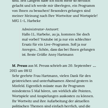
sind. Seit Langem habe ich nicht mehr so herzlich
gelacht und ich werde mir überlegen, ein Programm
von Ihnen zu besuchen! Besonders gelungen sind
meiner Meinung nach Ihre Wortwitze und Wortspiele!
MfG J.-L. Harbeke
Administrator-Antwort:
Hallo J.L. Harbeke, au ja, kommen Sie doch
mal vorbei! Youtube ist ja nur ein schlechter
Ersatz für ein Live-Programm. Soll ja nur
Anregen... Schön, dass das bei Ihnen gelungen
ist. Beste Grüße Anny Hartmann
DIESE
...
M. Preuss
aus
M. Preuss
schrieb am
20. September
META
2013
um
08:12
EIN-/
Sehr geehrte Frau Hartmann, vielen Dank für den
geistreichen und unterhaltsamen Abend gestern in
Minfeld. Eigentlich müsste man ihr Programm
mindestens 5 Mal hören, um wirklich alle Pointen,
Wortspiele und Anspielungen auskosten zu können.
Ihr Wortwitz und ihre Aufarbeitung der aktuellen
politischen Themen sind einfach herrlich, und die