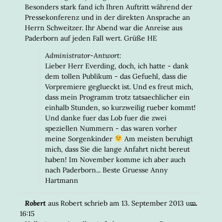
Besonders stark fand ich Ihren Auftritt während der
Pressekonferenz und in der direkten Ansprache an
Herrn Schweitzer. Ihr Abend war die Anreise aus
Paderborn auf jeden Fall wert. Grüße HE
Administrator-Antwort:
Lieber Herr Everding, doch, ich hatte - dank
dem tollen Publikum - das Gefuehl, dass die
Vorpremiere geglueckt ist. Und es freut mich,
dass mein Programm trotz tatsaechlicher ein
einhalb Stunden, so kurzweilig rueber kommt!
Und danke fuer das Lob fuer die zwei
speziellen Nummern - das waren vorher
meine Sorgenkinder
Am meisten beruhigt
mich, dass Sie die lange Anfahrt nicht bereut
haben! Im November komme ich aber auch
nach Paderborn... Beste Gruesse Anny
Hartmann
DIESE
...
Robert
aus
Robert
schrieb am
13. September 2013
um
META
16:15