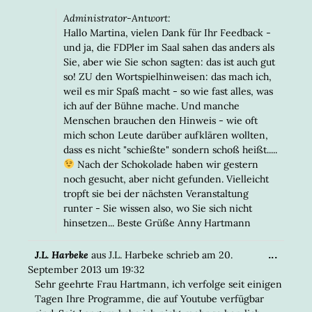
Administrator-Antwort:
Hallo Martina, vielen Dank für Ihr Feedback -
und ja, die FDPler im Saal sahen das anders als
Sie, aber wie Sie schon sagten: das ist auch gut
so! ZU den Wortspielhinweisen: das mach ich,
weil es mir Spaß macht - so wie fast alles, was
ich auf der Bühne mache. Und manche
Menschen brauchen den Hinweis - wie oft
mich schon Leute darüber aufklären wollten,
dass es nicht "schießte" sondern schoß heißt.....
Nach der Schokolade haben wir gestern
noch gesucht, aber nicht gefunden. Vielleicht
tropft sie bei der nächsten Veranstaltung
runter - Sie wissen also, wo Sie sich nicht
hinsetzen... Beste Grüße Anny Hartmann
DIESE
...
J.L. Harbeke
aus
J.L. Harbeke
schrieb am
20.
META
September 2013
um
19:32
EIN-/
Sehr geehrte Frau Hartmann, ich verfolge seit einigen
Tagen Ihre Programme, die auf Youtube verfügbar