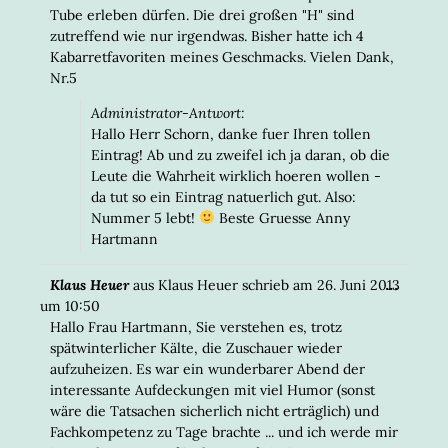
Tube erleben dürfen. Die drei großen "H" sind
zutreffend wie nur irgendwas. Bisher hatte ich 4
Kabarretfavoriten meines Geschmacks. Vielen Dank,
Nr.5
Administrator-Antwort:
Hallo Herr Schorn, danke fuer Ihren tollen
Eintrag! Ab und zu zweifel ich ja daran, ob die
Leute die Wahrheit wirklich hoeren wollen -
da tut so ein Eintrag natuerlich gut. Also:
Nummer 5 lebt!
Beste Gruesse Anny
Hartmann
DIESE
...
Klaus Heuer
aus
Klaus Heuer
schrieb am
26. Juni 2013
META
um
10:50
EIN-/
Hallo Frau Hartmann, Sie verstehen es, trotz
spätwinterlicher Kälte, die Zuschauer wieder
aufzuheizen. Es war ein wunderbarer Abend der
interessante Aufdeckungen mit viel Humor (sonst
wäre die Tatsachen sicherlich nicht erträglich) und
Fachkompetenz zu Tage brachte ... und ich werde mir