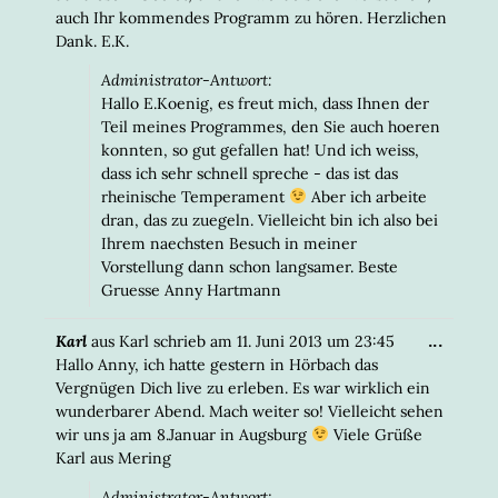
auch Ihr kommendes Programm zu hören. Herzlichen
Dank. E.K.
Administrator-Antwort:
Hallo E.Koenig, es freut mich, dass Ihnen der
Teil meines Programmes, den Sie auch hoeren
konnten, so gut gefallen hat! Und ich weiss,
dass ich sehr schnell spreche - das ist das
rheinische Temperament
Aber ich arbeite
dran, das zu zuegeln. Vielleicht bin ich also bei
Ihrem naechsten Besuch in meiner
Vorstellung dann schon langsamer. Beste
Gruesse Anny Hartmann
DIESE
...
Karl
aus
Karl
schrieb am
11. Juni 2013
um
23:45
META
Hallo Anny, ich hatte gestern in Hörbach das
EIN-/
Vergnügen Dich live zu erleben. Es war wirklich ein
wunderbarer Abend. Mach weiter so! Vielleicht sehen
wir uns ja am 8.Januar in Augsburg
Viele Grüße
Karl aus Mering
Administrator-Antwort: