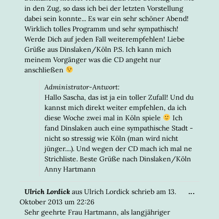
in den Zug, so dass ich bei der letzten Vorstellung
dabei sein konnte... Es war ein sehr schöner Abend!
Wirklich tolles Programm und sehr sympathisch!
Werde Dich auf jeden Fall weiterempfehlen! Liebe
Grüße aus Dinslaken/Köln P.S. Ich kann mich
meinem Vorgänger was die CD angeht nur
anschließen
Administrator-Antwort:
Hallo Sascha, das ist ja ein toller Zufall! Und du
kannst mich direkt weiter empfehlen, da ich
diese Woche zwei mal in Köln spiele
Ich
fand Dinslaken auch eine sympathische Stadt -
nicht so stressig wie Köln (man wird nicht
jünger....). Und wegen der CD mach ich mal ne
Strichliste. Beste Grüße nach Dinslaken/Köln
Anny Hartmann
DIESE
...
Ulrich Lordick
aus
Ulrich Lordick
schrieb am
13.
META
Oktober 2013
um
22:26
EIN-/
Sehr geehrte Frau Hartmann, als langjähriger