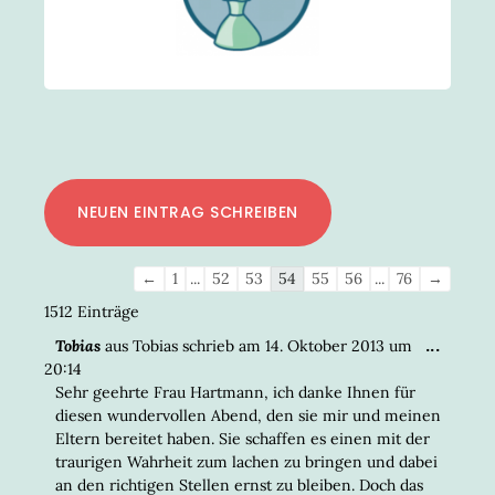
Navigation
←
1
...
52
53
54
55
56
...
76
→
der
1512 Einträge
Gästebuchliste
DIESE
...
Tobias
aus
Tobias
schrieb am
14. Oktober 2013
um
META
20:14
EIN-/
Sehr geehrte Frau Hartmann, ich danke Ihnen für
diesen wundervollen Abend, den sie mir und meinen
Eltern bereitet haben. Sie schaffen es einen mit der
traurigen Wahrheit zum lachen zu bringen und dabei
an den richtigen Stellen ernst zu bleiben. Doch das