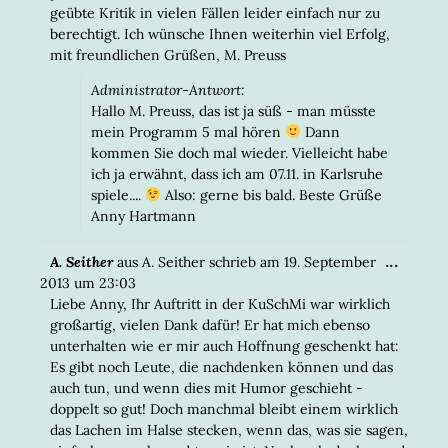
geübte Kritik in vielen Fällen leider einfach nur zu
berechtigt. Ich wünsche Ihnen weiterhin viel Erfolg,
mit freundlichen Grüßen, M. Preuss
Administrator-Antwort:
Hallo M. Preuss, das ist ja süß - man müsste
mein Programm 5 mal hören
Dann
kommen Sie doch mal wieder. Vielleicht habe
ich ja erwähnt, dass ich am 07.11. in Karlsruhe
spiele....
Also: gerne bis bald. Beste Grüße
Anny Hartmann
DIESE
...
A. Seither
aus
A. Seither
schrieb am
19. September
META
2013
um
23:03
EIN-/
Liebe Anny, Ihr Auftritt in der KuSchMi war wirklich
großartig, vielen Dank dafür! Er hat mich ebenso
unterhalten wie er mir auch Hoffnung geschenkt hat:
Es gibt noch Leute, die nachdenken können und das
auch tun, und wenn dies mit Humor geschieht -
doppelt so gut! Doch manchmal bleibt einem wirklich
das Lachen im Halse stecken, wenn das, was sie sagen,