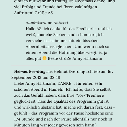
einfach nur wahr und traurig ist. Nochmals danke, und
viel Erfolg und Freude bei Ihren zukünftigen
Auftritten! Grüße AS
Administrator-Antwort:
Hallo AS, ich danke für das Feedback - und ich
weiß, manche Sachen sind schon hart, ich
versuche das ja immer mit ein bisschen
Albernheit auszugleichen. Und wenn nach so
einem Abend die Hoffnung überwiegt, ist ja
alles gut
Beste Grüße Anny Hartmann
DIESE
...
Helmut Everding
aus
Helmut Everding
schrieb am
16.
META
September 2013
um
08:48
EIN-/
Liebe Anny Hartmann, DANKE ... für einen sehr
schönen Abend in Hameln! Ich hoffe, dass Sie selbst
auch das Gefühl haben, dass Ihre "Vor-"Premiere
geglückt ist. Dass die Qualität des Programm gut ist
und wirklich Substanz hat, mache ich daran fest, dass -
gefühlt - das Programm vor der Pause höchstens eine
1/4 Stunde und nach der Pause allenfalls nur noch 10
Minuten lang war (oder gewesen sein kann.)