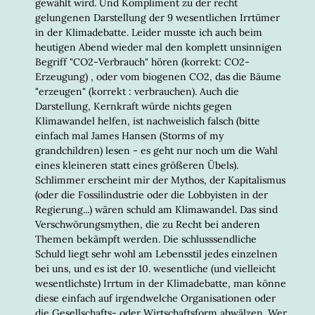
gewählt wird. Und Kompliment zu der recht
gelungenen Darstellung der 9 wesentlichen Irrtümer
in der Klimadebatte. Leider musste ich auch beim
heutigen Abend wieder mal den komplett unsinnigen
Begriff "CO2-Verbrauch" hören (korrekt: CO2-
Erzeugung) , oder vom biogenen CO2, das die Bäume
"erzeugen" (korrekt : verbrauchen). Auch die
Darstellung, Kernkraft würde nichts gegen
Klimawandel helfen, ist nachweislich falsch (bitte
einfach mal James Hansen (Storms of my
grandchildren) lesen - es geht nur noch um die Wahl
eines kleineren statt eines größeren Übels).
Schlimmer erscheint mir der Mythos, der Kapitalismus
(oder die Fossilindustrie oder die Lobbyisten in der
Regierung...) wären schuld am Klimawandel. Das sind
Verschwörungsmythen, die zu Recht bei anderen
Themen bekämpft werden. Die schlusssendliche
Schuld liegt sehr wohl am Lebensstil jedes einzelnen
bei uns, und es ist der 10. wesentliche (und vielleicht
wesentlichste) Irrtum in der Klimadebatte, man könne
diese einfach auf irgendwelche Organisationen oder
die Gesellschafts- oder Wirtschaftsform abwälzen. Wer