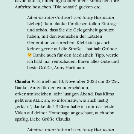
davon und ja, unbedingt sollten mehr Menschen Ihre
Auftritte besuchen. "Die Anstalt" gucken etc.
Administrator-Antwort von: Anny Hartmann
Liebe(r) Iken, danke für diesen tollen Eintrag -
und schön, dass Sie die Gelegenheit genutzt
haben, mit den Menschen der Letzten
Generation zu sprechen. Klebt sich ja auch
keiner gerne auf die Straße.... hat halt Gründe
Danke auch für den Mediathek-Tipp, werde
ich bald mal reinschauen. Ihnen alles Gute und
beste Grüße, Anny Hartmann
DIESE
...
Claudia V.
schrieb am
10. November 2023
um
08:29
META
Danke, Anny für den wunderschönen,
EIN-/
erkenntnisreichen, sehr lustigen Abend. Das Klima
geht uns ALLE an, so informativ, wie auch lustig
„erklärt“, danke dir !!!! Eben habe ich mir das letzte
Video auf deiner Homepage angeschaut, auch sehr
spaßig. Liebe Grüße Claudia
Administrator-Antwort von: Anny Hartmann