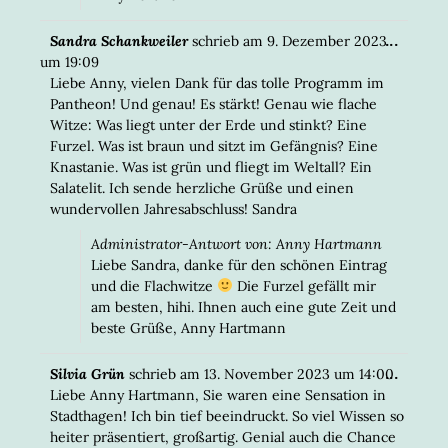
DIESE
...
Sandra Schankweiler
schrieb am
9. Dezember 2023
META
um
19:09
EIN-/
Liebe Anny, vielen Dank für das tolle Programm im
Pantheon! Und genau! Es stärkt! Genau wie flache
Witze: Was liegt unter der Erde und stinkt? Eine
Furzel. Was ist braun und sitzt im Gefängnis? Eine
Knastanie. Was ist grün und fliegt im Weltall? Ein
Salatelit. Ich sende herzliche Grüße und einen
wundervollen Jahresabschluss! Sandra
Administrator-Antwort von: Anny Hartmann
Liebe Sandra, danke für den schönen Eintrag
und die Flachwitze
Die Furzel gefällt mir
am besten, hihi. Ihnen auch eine gute Zeit und
beste Grüße, Anny Hartmann
DIESE
...
Silvia Grün
schrieb am
13. November 2023
um
14:00
META
Liebe Anny Hartmann, Sie waren eine Sensation in
EIN-/
Stadthagen! Ich bin tief beeindruckt. So viel Wissen so
heiter präsentiert, großartig. Genial auch die Chance