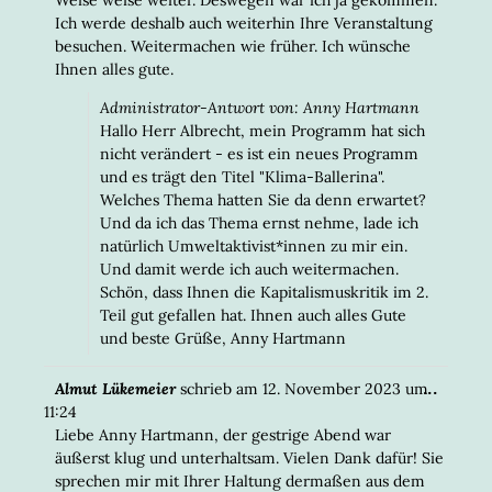
Ich werde deshalb auch weiterhin Ihre Veranstaltung
besuchen. Weitermachen wie früher. Ich wünsche
Ihnen alles gute.
Administrator-Antwort von: Anny Hartmann
Hallo Herr Albrecht, mein Programm hat sich
nicht verändert - es ist ein neues Programm
und es trägt den Titel "Klima-Ballerina".
Welches Thema hatten Sie da denn erwartet?
Und da ich das Thema ernst nehme, lade ich
natürlich Umweltaktivist*innen zu mir ein.
Und damit werde ich auch weitermachen.
Schön, dass Ihnen die Kapitalismuskritik im 2.
Teil gut gefallen hat. Ihnen auch alles Gute
und beste Grüße, Anny Hartmann
DIESE
...
Almut Lükemeier
schrieb am
12. November 2023
um
META
11:24
EIN-/
Liebe Anny Hartmann, der gestrige Abend war
äußerst klug und unterhaltsam. Vielen Dank dafür! Sie
sprechen mir mit Ihrer Haltung dermaßen aus dem