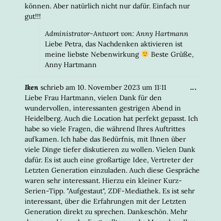
können. Aber natürlich nicht nur dafür. Einfach nur
gut!!!
Administrator-Antwort von: Anny Hartmann
Liebe Petra, das Nachdenken aktivieren ist
meine liebste Nebenwirkung
Beste Grüße,
Anny Hartmann
DIESE
...
Iken
schrieb am
10. November 2023
um
11:11
META
Liebe Frau Hartmann, vielen Dank für den
EIN-/
wundervollen, interessanten gestrigen Abend in
Heidelberg. Auch die Location hat perfekt gepasst. Ich
habe so viele Fragen, die während Ihres Auftrittes
aufkamen. Ich habe das Bedürfnis, mit Ihnen über
viele Dinge tiefer diskutieren zu wollen. Vielen Dank
dafür. Es ist auch eine großartige Idee, Vertreter der
Letzten Generation einzuladen. Auch diese Gespräche
waren sehr interessant. Hierzu ein kleiner Kurz-
Serien-Tipp. "Aufgestaut", ZDF-Mediathek. Es ist sehr
interessant, über die Erfahrungen mit der Letzten
Generation direkt zu sprechen. Dankeschön. Mehr