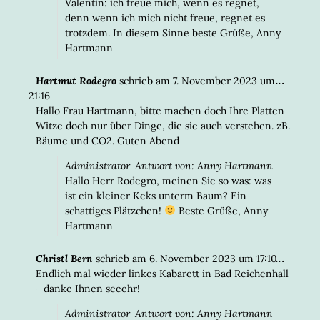
Valentin: ich freue mich, wenn es regnet,
denn wenn ich mich nicht freue, regnet es
trotzdem. In diesem Sinne beste Grüße, Anny
Hartmann
DIESE
...
Hartmut Rodegro
schrieb am
7. November 2023
um
META
21:16
EIN-/
Hallo Frau Hartmann, bitte machen doch Ihre Platten
Witze doch nur über Dinge, die sie auch verstehen. zB.
Bäume und CO2. Guten Abend
Administrator-Antwort von: Anny Hartmann
Hallo Herr Rodegro, meinen Sie so was: was
ist ein kleiner Keks unterm Baum? Ein
schattiges Plätzchen!
Beste Grüße, Anny
Hartmann
DIESE
...
Christl Bern
schrieb am
6. November 2023
um
17:10
META
Endlich mal wieder linkes Kabarett in Bad Reichenhall
EIN-/
- danke Ihnen seeehr!
Administrator-Antwort von: Anny Hartmann