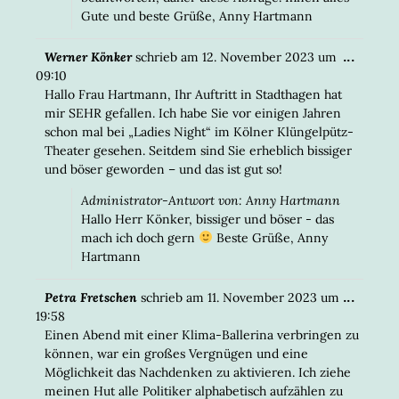
Gute und beste Grüße, Anny Hartmann
DIESE
...
Werner Könker
schrieb am
12. November 2023
um
META
09:10
EIN-/
Hallo Frau Hartmann, Ihr Auftritt in Stadthagen hat
mir SEHR gefallen. Ich habe Sie vor einigen Jahren
schon mal bei „Ladies Night“ im Kölner Klüngelpütz-
Theater gesehen. Seitdem sind Sie erheblich bissiger
und böser geworden – und das ist gut so!
Administrator-Antwort von: Anny Hartmann
Hallo Herr Könker, bissiger und böser - das
mach ich doch gern
Beste Grüße, Anny
Hartmann
DIESE
...
Petra Fretschen
schrieb am
11. November 2023
um
META
19:58
EIN-/
Einen Abend mit einer Klima-Ballerina verbringen zu
können, war ein großes Vergnügen und eine
Möglichkeit das Nachdenken zu aktivieren. Ich ziehe
meinen Hut alle Politiker alphabetisch aufzählen zu