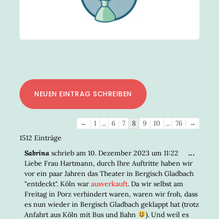
Navigation
←
1
...
6
7
8
9
10
...
76
→
der
1512 Einträge
Gästebuchliste
DIESE
...
Sabrina
schrieb am
10. Dezember 2023
um
11:22
META
Liebe Frau Hartmann, durch Ihre Auftritte haben wir
EIN-/
vor ein paar Jahren das Theater in Bergisch Gladbach
"entdeckt". Köln war
ausverkauft
. Da wir selbst am
Freitag in Porz verhindert waren, waren wir froh, dass
es nun wieder in Bergisch Gladbach geklappt hat (trotz
Anfahrt aus Köln mit Bus und Bahn
). Und weil es