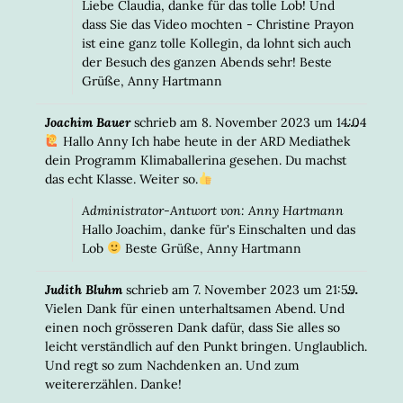
Liebe Claudia, danke für das tolle Lob! Und
dass Sie das Video mochten - Christine Prayon
ist eine ganz tolle Kollegin, da lohnt sich auch
der Besuch des ganzen Abends sehr! Beste
Grüße, Anny Hartmann
DIESE
...
Joachim Bauer
schrieb am
8. November 2023
um
14:04
META
Hallo Anny Ich habe heute in der ARD Mediathek
EIN-/
dein Programm Klimaballerina gesehen. Du machst
das echt Klasse. Weiter so.
Administrator-Antwort von: Anny Hartmann
Hallo Joachim, danke für's Einschalten und das
Lob
Beste Grüße, Anny Hartmann
DIESE
...
Judith Bluhm
schrieb am
7. November 2023
um
21:59
META
Vielen Dank für einen unterhaltsamen Abend. Und
EIN-/
einen noch grösseren Dank dafür, dass Sie alles so
leicht verständlich auf den Punkt bringen. Unglaublich.
Und regt so zum Nachdenken an. Und zum
weitererzählen. Danke!