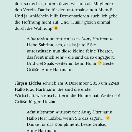
dort so nett ist, unterstützen wir nun als Mitglieder
den Verein. Danke für den unterhaltsamen Abend!
Und ja, Anlächeln hilft. Demonstrieren auch, ich gebe
die Hoffnung nicht auf. Und "Huiiii" gleich einmal
durch die Wohnung
.
Administrator-Antwort von: Anny Hartmann
Liebe Sabrina, ach, das ist ja toll! Sie
unterstützen nun diese kleine feine Theater,
das freut mich sehr - die sind da so engagiert.
Und viel Spaß weiterhin beim Huiiii
Beste
Grüße, Anny Hartmann
DIESE
...
Jürgen Lidzba
schrieb am
9. Dezember 2023
um
22:48
META
Hallo Frau Hartmann, Sie sind die erste
EIN-/
Wirtschaftswissenschaftlerin die Humor hat. Weiter so!
Grüße Jürgen Lidzba
Administrator-Antwort von: Anny Hartmann
Hallo Herr Lidzba, wenn Sie das sagen....
Danke für das Kompliment, beste Grüße,
Anny Hartmann