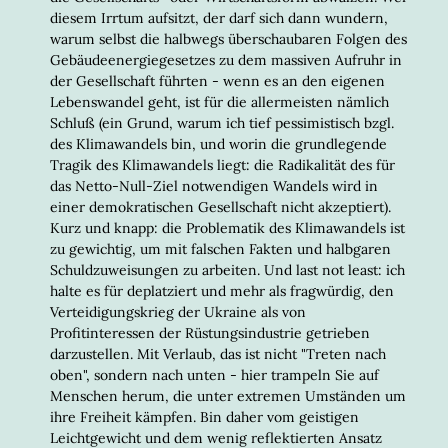
diesem Irrtum aufsitzt, der darf sich dann wundern,
warum selbst die halbwegs überschaubaren Folgen des
Gebäudeenergiegesetzes zu dem massiven Aufruhr in
der Gesellschaft führten - wenn es an den eigenen
Lebenswandel geht, ist für die allermeisten nämlich
Schluß (ein Grund, warum ich tief pessimistisch bzgl.
des Klimawandels bin, und worin die grundlegende
Tragik des Klimawandels liegt: die Radikalität des für
das Netto-Null-Ziel notwendigen Wandels wird in
einer demokratischen Gesellschaft nicht akzeptiert).
Kurz und knapp: die Problematik des Klimawandels ist
zu gewichtig, um mit falschen Fakten und halbgaren
Schuldzuweisungen zu arbeiten. Und last not least: ich
halte es für deplatziert und mehr als fragwürdig, den
Verteidigungskrieg der Ukraine als von
Profitinteressen der Rüstungsindustrie getrieben
darzustellen. Mit Verlaub, das ist nicht "Treten nach
oben", sondern nach unten - hier trampeln Sie auf
Menschen herum, die unter extremen Umständen um
ihre Freiheit kämpfen. Bin daher vom geistigen
Leichtgewicht und dem wenig reflektierten Ansatz