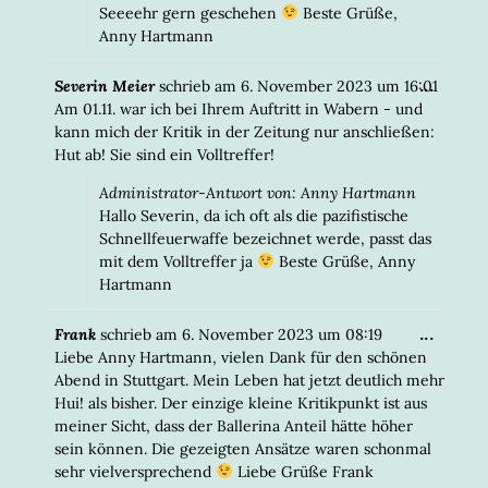
Seeeehr gern geschehen
Beste Grüße,
Anny Hartmann
DIESE
...
Severin Meier
schrieb am
6. November 2023
um
16:01
META
Am 01.11. war ich bei Ihrem Auftritt in Wabern - und
EIN-/
kann mich der Kritik in der Zeitung nur anschließen:
Hut ab! Sie sind ein Volltreffer!
Administrator-Antwort von: Anny Hartmann
Hallo Severin, da ich oft als die pazifistische
Schnellfeuerwaffe bezeichnet werde, passt das
mit dem Volltreffer ja
Beste Grüße, Anny
Hartmann
DIESE
...
Frank
schrieb am
6. November 2023
um
08:19
META
Liebe Anny Hartmann, vielen Dank für den schönen
EIN-/
Abend in Stuttgart. Mein Leben hat jetzt deutlich mehr
Hui! als bisher. Der einzige kleine Kritikpunkt ist aus
meiner Sicht, dass der Ballerina Anteil hätte höher
sein können. Die gezeigten Ansätze waren schonmal
sehr vielversprechend
Liebe Grüße Frank