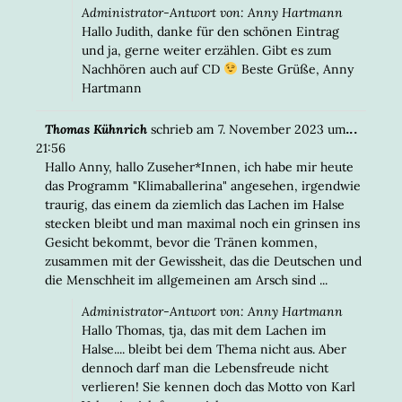
Administrator-Antwort von: Anny Hartmann
Hallo Judith, danke für den schönen Eintrag
und ja, gerne weiter erzählen. Gibt es zum
Nachhören auch auf CD
Beste Grüße, Anny
Hartmann
DIESE
...
Thomas Kühnrich
schrieb am
7. November 2023
um
META
21:56
EIN-/
Hallo Anny, hallo Zuseher*Innen, ich habe mir heute
das Programm "Klimaballerina" angesehen, irgendwie
traurig, das einem da ziemlich das Lachen im Halse
stecken bleibt und man maximal noch ein grinsen ins
Gesicht bekommt, bevor die Tränen kommen,
zusammen mit der Gewissheit, das die Deutschen und
die Menschheit im allgemeinen am Arsch sind ...
Administrator-Antwort von: Anny Hartmann
Hallo Thomas, tja, das mit dem Lachen im
Halse.... bleibt bei dem Thema nicht aus. Aber
dennoch darf man die Lebensfreude nicht
verlieren! Sie kennen doch das Motto von Karl