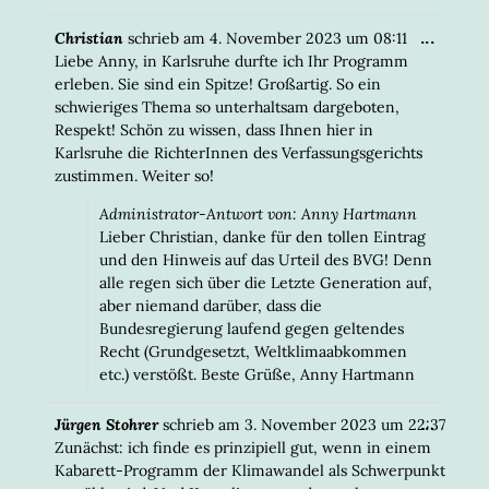
DIESE
...
Christian
schrieb am
4. November 2023
um
08:11
META
Liebe Anny, in Karlsruhe durfte ich Ihr Programm
EIN-/
erleben. Sie sind ein Spitze! Großartig. So ein
schwieriges Thema so unterhaltsam dargeboten,
Respekt! Schön zu wissen, dass Ihnen hier in
Karlsruhe die RichterInnen des Verfassungsgerichts
zustimmen. Weiter so!
Administrator-Antwort von: Anny Hartmann
Lieber Christian, danke für den tollen Eintrag
und den Hinweis auf das Urteil des BVG! Denn
alle regen sich über die Letzte Generation auf,
aber niemand darüber, dass die
Bundesregierung laufend gegen geltendes
Recht (Grundgesetzt, Weltklimaabkommen
etc.) verstößt. Beste Grüße, Anny Hartmann
DIESE
...
Jürgen Stohrer
schrieb am
3. November 2023
um
22:37
META
Zunächst: ich finde es prinzipiell gut, wenn in einem
EIN-/
Kabarett-Programm der Klimawandel als Schwerpunkt