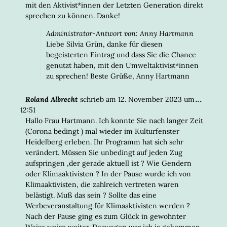
mit den Aktivist*innen der Letzten Generation direkt
sprechen zu können. Danke!
Administrator-Antwort von: Anny Hartmann
Liebe Silvia Grün, danke für diesen
begeisterten Eintrag und dass Sie die Chance
genutzt haben, mit den Umweltaktivist*innen
zu sprechen! Beste Grüße, Anny Hartmann
DIESE
...
Roland Albrecht
schrieb am
12. November 2023
um
META
12:51
EIN-/
Hallo Frau Hartmann. Ich konnte Sie nach langer Zeit
(Corona bedingt ) mal wieder im Kulturfenster
Heidelberg erleben. Ihr Programm hat sich sehr
verändert. Müssen Sie unbedingt auf jeden Zug
aufspringen ,der gerade aktuell ist ? Wie Gendern
oder Klimaaktivisten ? In der Pause wurde ich von
Klimaaktivisten, die zahlreich vertreten waren
belästigt. Muß das sein ? Sollte das eine
Werbeveranstaltung für Klimaaktivisten werden ?
Nach der Pause ging es zum Glück in gewohnter
Weise weise weiter. Deswegen war ich ja gekommen.