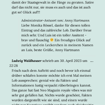
damit der Staatsgewalt in die Fänge zu geraten. Satire
darf das nicht nur, sie muss es auch und das ist auch
gut so! Glück auf!!!
Administrator-Antwort von: Anny Hartmann
Liebe Monika Rössel, danke für diesen tollen
Eintrag und das zahlreiche Lob. Darüber freue
mich sehr. Und Luis ist ein toller Assitent -
brav und flauschig
Ein freudiges Glück auf
zurück und ein Leckerchen in meinem Namen
an Luis, beste Grüße, Anny Hartmann
DIESE
...
Ludwig Waldhauser
schrieb am
30. April 2023
um
META
22:28
EIN-/
Frisch nach dem Auftritt und noch bevor ich einmal
drüber schlafen konnte möchte ich erst Mal meinen
Lob aussprechen: genial wie du Fakten und
Informationen lustig verpackt rüberbringen kannst.
Das ganze hat fast Neo Magazin royale vibes was mir
sehr gut gefallen hat. Nichts wurde geschönt, Fakten
wurden dargestellt wie sie sind, und einen wurde
nicht nur Negatives erzählt sondern auch gleichzeitig