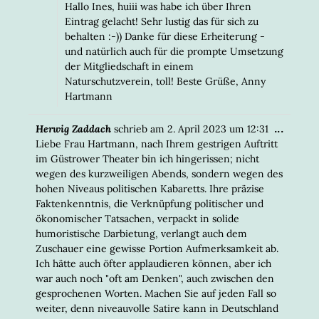
Hallo Ines, huiii was habe ich über Ihren
Eintrag gelacht! Sehr lustig das für sich zu
behalten :-)) Danke für diese Erheiterung -
und natürlich auch für die prompte Umsetzung
der Mitgliedschaft in einem
Naturschutzverein, toll! Beste Grüße, Anny
Hartmann
DIESE
...
Herwig Zaddach
schrieb am
2. April 2023
um
12:31
META
Liebe Frau Hartmann, nach Ihrem gestrigen Auftritt
EIN-/
im Güstrower Theater bin ich hingerissen; nicht
wegen des kurzweiligen Abends, sondern wegen des
hohen Niveaus politischen Kabaretts. Ihre präzise
Faktenkenntnis, die Verknüpfung politischer und
ökonomischer Tatsachen, verpackt in solide
humoristische Darbietung, verlangt auch dem
Zuschauer eine gewisse Portion Aufmerksamkeit ab.
Ich hätte auch öfter applaudieren können, aber ich
war auch noch "oft am Denken", auch zwischen den
gesprochenen Worten. Machen Sie auf jeden Fall so
weiter, denn niveauvolle Satire kann in Deutschland