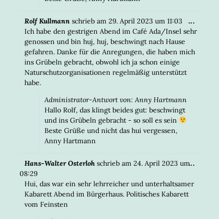
DIESE
...
Rolf Kullmann
schrieb am
29. April 2023
um
11:03
META
Ich habe den gestrigen Abend im Café Ada/Insel sehr
EIN-/
genossen und bin huj, huj, beschwingt nach Hause
gefahren. Danke für die Anregungen, die haben mich
ins Grübeln gebracht, obwohl ich ja schon einige
Naturschutzorganisationen regelmäßig unterstützt
habe.
Administrator-Antwort von: Anny Hartmann
Hallo Rolf, das klingt beides gut: beschwingt
und ins Grübeln gebracht - so soll es sein
Beste Grüße und nicht das hui vergessen,
Anny Hartmann
DIESE
...
Hans-Walter Osterloh
schrieb am
24. April 2023
um
META
08:29
EIN-/
Hui, das war ein sehr lehrreicher und unterhaltsamer
Kabarett Abend im Bürgerhaus. Politisches Kabarett
vom Feinsten