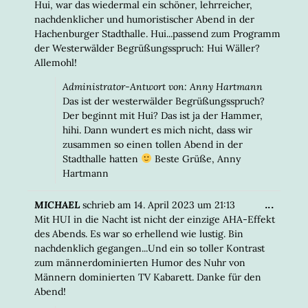
META
Hui, war das wiedermal ein schöner, lehrreicher,
EIN-/
nachdenklicher und humoristischer Abend in der
Hachenburger Stadthalle. Hui...passend zum Programm
der Westerwälder Begrüßungsspruch: Hui Wäller?
Allemohl!
Administrator-Antwort von: Anny Hartmann
Das ist der westerwälder Begrüßungsspruch?
Der beginnt mit Hui? Das ist ja der Hammer,
hihi. Dann wundert es mich nicht, dass wir
zusammen so einen tollen Abend in der
Stadthalle hatten
Beste Grüße, Anny
Hartmann
DIESE
...
MICHAEL
schrieb am
14. April 2023
um
21:13
META
Mit HUI in die Nacht ist nicht der einzige AHA-Effekt
EIN-/
des Abends. Es war so erhellend wie lustig. Bin
nachdenklich gegangen...Und ein so toller Kontrast
zum männerdominierten Humor des Nuhr von
Männern dominierten TV Kabarett. Danke für den
Abend!