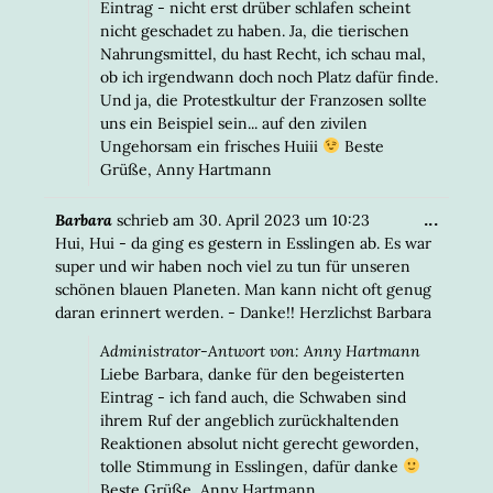
Eintrag - nicht erst drüber schlafen scheint
nicht geschadet zu haben. Ja, die tierischen
Nahrungsmittel, du hast Recht, ich schau mal,
ob ich irgendwann doch noch Platz dafür finde.
Und ja, die Protestkultur der Franzosen sollte
uns ein Beispiel sein... auf den zivilen
Ungehorsam ein frisches Huiii
Beste
Grüße, Anny Hartmann
DIESE
...
Barbara
schrieb am
30. April 2023
um
10:23
META
Hui, Hui - da ging es gestern in Esslingen ab. Es war
EIN-/
super und wir haben noch viel zu tun für unseren
schönen blauen Planeten. Man kann nicht oft genug
daran erinnert werden. - Danke!! Herzlichst Barbara
Administrator-Antwort von: Anny Hartmann
Liebe Barbara, danke für den begeisterten
Eintrag - ich fand auch, die Schwaben sind
ihrem Ruf der angeblich zurückhaltenden
Reaktionen absolut nicht gerecht geworden,
tolle Stimmung in Esslingen, dafür danke
Beste Grüße, Anny Hartmann