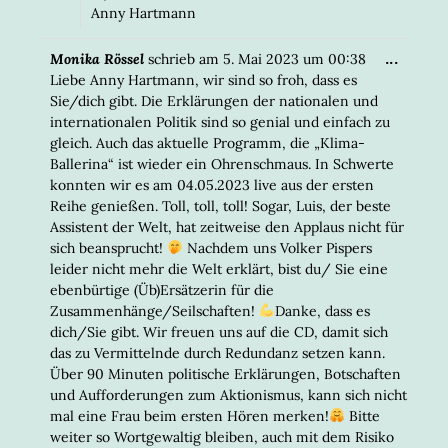
Anny Hartmann
DIESE
...
Monika Rössel
schrieb am
5. Mai 2023
um
00:38
META
Liebe Anny Hartmann, wir sind so froh, dass es
EIN-/
Sie/dich gibt. Die Erklärungen der nationalen und
internationalen Politik sind so genial und einfach zu
gleich. Auch das aktuelle Programm, die „Klima-
Ballerina“ ist wieder ein Ohrenschmaus. In Schwerte
konnten wir es am 04.05.2023 live aus der ersten
Reihe genießen. Toll, toll, toll! Sogar, Luis, der beste
Assistent der Welt, hat zeitweise den Applaus nicht für
sich beansprucht!
Nachdem uns Volker Pispers
leider nicht mehr die Welt erklärt, bist du/ Sie eine
ebenbürtige (Üb)Ersätzerin für die
Zusammenhänge/Seilschaften!
Danke, dass es
dich/Sie gibt. Wir freuen uns auf die CD, damit sich
das zu Vermittelnde durch Redundanz setzen kann.
Über 90 Minuten politische Erklärungen, Botschaften
und Aufforderungen zum Aktionismus, kann sich nicht
mal eine Frau beim ersten Hören merken!
Bitte
weiter so Wortgewaltig bleiben, auch mit dem Risiko