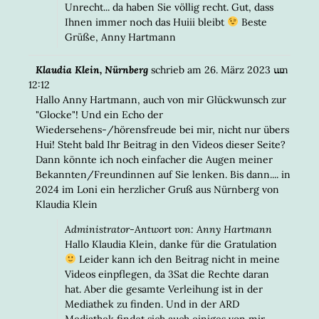
Unrecht... da haben Sie völlig recht. Gut, dass
Ihnen immer noch das Huiii bleibt
Beste
Grüße, Anny Hartmann
DIESE
...
Klaudia Klein, Nürnberg
schrieb am
26. März 2023
um
META
12:12
EIN-/
Hallo Anny Hartmann, auch von mir Glückwunsch zur
"Glocke"! Und ein Echo der
Wiedersehens-/hörensfreude bei mir, nicht nur übers
Hui! Steht bald Ihr Beitrag in den Videos dieser Seite?
Dann könnte ich noch einfacher die Augen meiner
Bekannten/Freundinnen auf Sie lenken. Bis dann.... in
2024 im Loni ein herzlicher Gruß aus Nürnberg von
Klaudia Klein
Administrator-Antwort von: Anny Hartmann
Hallo Klaudia Klein, danke für die Gratulation
Leider kann ich den Beitrag nicht in meine
Videos einpflegen, da 3Sat die Rechte daran
hat. Aber die gesamte Verleihung ist in der
Mediathek zu finden. Und in der ARD
Mediathek findet sich auch einiges von mir