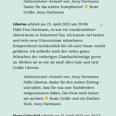
Administrator-Antwort von: Anny Hartmann
Danke für das schöne Kompliment!
Beste
Grüße, Anny Hartmann
DIESE
...
Liborius
schrieb am
23. April 2023
um
20:08
META
Hallo Frau Hartmann, es war ein wunderschöner
EIN-/
Abend heute in Schortens! Hui, ich konnte viel lachen
und viele neue Erkenntnisse mitnehmen.
Entsprechend nachdenklich bin ich nach Hause zurück
gefahren. Ich schließe mich den vielen guten
Wünschen der vorherigen Gästebucheinträge gerne
an. Bleiben sie so wie sie sind! Alles Gute und viele
Grüße Liborius
Administrator-Antwort von: Anny Hartmann
Hallo Liborius, danke für den netten Eintrag -
und schön, dass Sie was zum Nachdenken
mitgenommen haben. Das freut mich immer
am meisten
Beste Grüße und ein frisches
Huiii, Anny Hartmann
DIESE
...
Horst Grünefeld
schrieb am
21. April 2023
um
20:54