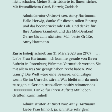
nicht schaden. Meine Eintrittskarte ist Ihnen sicher.
Mit freundlichem Gruß Herwig Zaddach
Administrator-Antwort von: Anny Hartmann
Hallo Herwig, danke für diesen tollen Eintrag
und das beeindruckende Lob. Und danke für
Ihre Aufmerksamkeit und das Mit-Denken!
Gerne bis zum nächsten Mal, beste Grüße,
Anny Hartmann
DIESE
...
Karin Imhoff
schrieb am
31. März 2023
um
21:07
META
Liebe Frau Hartmann, ich komme gerade von Ihren
EIN-/
Auftritt in Rotenburg Wümme. Vermutlich werden Sie
mit allem was Sie gesagt haben recht haben. Wie
traurig. Die Welt wäre eine Bessere, und lustiger,
wenn Sie im Unrecht wären. Was bleibt mir da noch
zu sagen außer ein trotz allem positiv stimmendes
Huuuuuuiiiii. Danke für Ihren Auftritt Mit lieben
Grüßen Karin Imhoff
Administrator-Antwort von: Anny Hartmann
Liebe Frau Imhoff, ja, ich hätte sehr gern