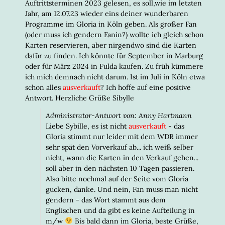
EIN-/
Auftrittsterminen 2023 gelesen, es soll,wie im letzten
Jahr, am 12.07.23 wieder eins deiner wunderbaren
Programme im Gloria in Köln geben. Als großer Fan
(oder muss ich gendern Fanin?) wollte ich gleich schon
Karten reservieren, aber nirgendwo sind die Karten
dafür zu finden. Ich könnte für September in Marburg
oder für März 2024 in Fulda kaufen. Zu früh kümmere
ich mich demnach nicht darum. Ist im Juli in Köln etwa
schon alles
ausverkauft
? Ich hoffe auf eine positive
Antwort. Herzliche Grüße Sibylle
Administrator-Antwort von: Anny Hartmann
Liebe Sybille, es ist nicht
ausverkauft
- das
Gloria stimmt nur leider mit dem WDR immer
sehr spät den Vorverkauf ab... ich weiß selber
nicht, wann die Karten in den Verkauf gehen...
soll aber in den nächsten 10 Tagen passieren.
Also bitte nochmal auf der Seite vom Gloria
gucken, danke. Und nein, Fan muss man nicht
gendern - das Wort stammt aus dem
Englischen und da gibt es keine Aufteilung in
m/w
Bis bald dann im Gloria, beste Grüße,