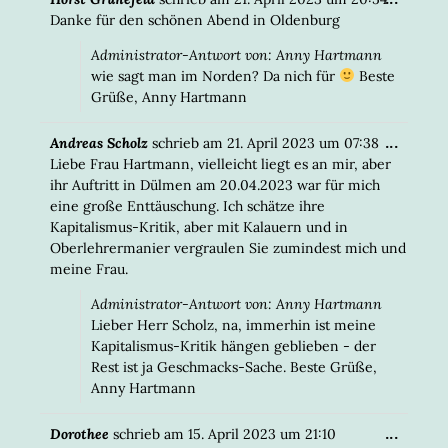
META
Danke für den schönen Abend in Oldenburg
EIN-/
Administrator-Antwort von: Anny Hartmann
wie sagt man im Norden? Da nich für
Beste
Grüße, Anny Hartmann
DIESE
...
Andreas Scholz
schrieb am
21. April 2023
um
07:38
META
Liebe Frau Hartmann, vielleicht liegt es an mir, aber
EIN-/
ihr Auftritt in Dülmen am 20.04.2023 war für mich
eine große Enttäuschung. Ich schätze ihre
Kapitalismus-Kritik, aber mit Kalauern und in
Oberlehrermanier vergraulen Sie zumindest mich und
meine Frau.
Administrator-Antwort von: Anny Hartmann
Lieber Herr Scholz, na, immerhin ist meine
Kapitalismus-Kritik hängen geblieben - der
Rest ist ja Geschmacks-Sache. Beste Grüße,
Anny Hartmann
DIESE
...
Dorothee
schrieb am
15. April 2023
um
21:10