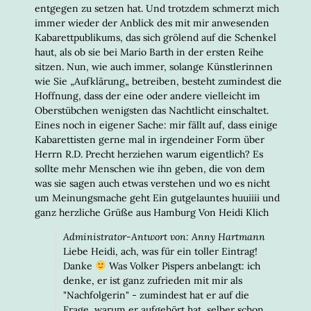
entgegen zu setzen hat. Und trotzdem schmerzt mich
immer wieder der Anblick des mit mir anwesenden
Kabarettpublikums, das sich grölend auf die Schenkel
haut, als ob sie bei Mario Barth in der ersten Reihe
sitzen. Nun, wie auch immer, solange Künstlerinnen
wie Sie „Aufklärung„ betreiben, besteht zumindest die
Hoffnung, dass der eine oder andere vielleicht im
Oberstübchen wenigsten das Nachtlicht einschaltet.
Eines noch in eigener Sache: mir fällt auf, dass einige
Kabarettisten gerne mal in irgendeiner Form über
Herrn R.D. Precht herziehen warum eigentlich? Es
sollte mehr Menschen wie ihn geben, die von dem
was sie sagen auch etwas verstehen und wo es nicht
um Meinungsmache geht Ein gutgelauntes huuiiii und
ganz herzliche Grüße aus Hamburg Von Heidi Klich
Administrator-Antwort von: Anny Hartmann
Liebe Heidi, ach, was für ein toller Eintrag!
Danke
Was Volker Pispers anbelangt: ich
denke, er ist ganz zufrieden mit mir als
"Nachfolgerin" - zumindest hat er auf die
Frage, warum er aufgehört hat, selber schon