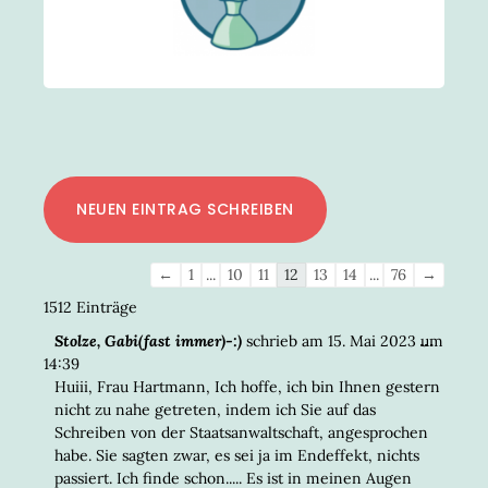
Navigation
←
1
...
10
11
12
13
14
...
76
→
der
1512 Einträge
Gästebuchliste
DIESE
...
Stolze, Gabi(fast immer)-:)
schrieb am
15. Mai 2023
um
META
14:39
EIN-/
Huiii, Frau Hartmann, Ich hoffe, ich bin Ihnen gestern
nicht zu nahe getreten, indem ich Sie auf das
Schreiben von der Staatsanwaltschaft, angesprochen
habe. Sie sagten zwar, es sei ja im Endeffekt, nichts
passiert. Ich finde schon..... Es ist in meinen Augen