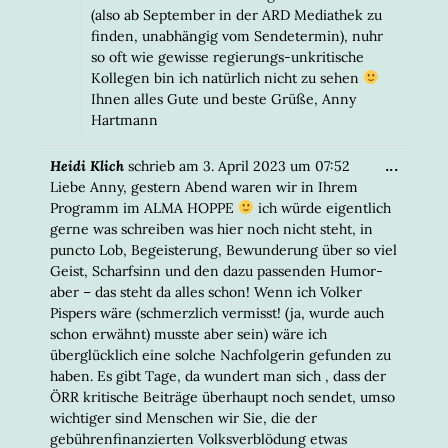
(also ab September in der ARD Mediathek zu
finden, unabhängig vom Sendetermin), nuhr
so oft wie gewisse regierungs-unkritische
Kollegen bin ich natürlich nicht zu sehen
Ihnen alles Gute und beste Grüße, Anny
Hartmann
DIESE
...
Heidi Klich
schrieb am
3. April 2023
um
07:52
META
Liebe Anny, gestern Abend waren wir in Ihrem
EIN-/
Programm im ALMA HOPPE
ich würde eigentlich
gerne was schreiben was hier noch nicht steht, in
puncto Lob, Begeisterung, Bewunderung über so viel
Geist, Scharfsinn und den dazu passenden Humor-
aber – das steht da alles schon! Wenn ich Volker
Pispers wäre (schmerzlich vermisst! (ja, wurde auch
schon erwähnt) musste aber sein) wäre ich
überglücklich eine solche Nachfolgerin gefunden zu
haben. Es gibt Tage, da wundert man sich , dass der
ÖRR kritische Beiträge überhaupt noch sendet, umso
wichtiger sind Menschen wir Sie, die der
gebührenfinanzierten Volksverblödung etwas