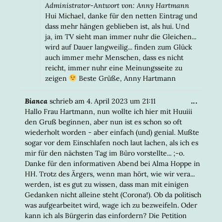
Administrator-Antwort von: Anny Hartmann
Hui Michael, danke für den netten Eintrag und
dass mehr hängen geblieben ist, als hui. Und
ja, im TV sieht man immer nuhr die Gleichen...
wird auf Dauer langweilig... finden zum Glück
auch immer mehr Menschen, dass es nicht
reicht, immer nuhr eine Meinungsseite zu
zeigen
Beste Grüße, Anny Hartmann
DIESE
...
Bianca
schrieb am
4. April 2023
um
21:11
META
Hallo Frau Hartmann, nun wollte ich hier mit Huuiii
EIN-/
den Gruß beginnen, aber nun ist es schon so oft
wiederholt worden - aber einfach (und) genial. Mußte
sogar vor dem Einschlafen noch laut lachen, als ich es
mir für den nächsten Tag im Büro vorstellte... ;-o.
Danke für den informativen Abend bei Alma Hoppe in
HH. Trotz des Ärgers, wenn man hört, wie wir vera...
werden, ist es gut zu wissen, dass man mit einigen
Gedanken nicht alleine steht (Corona!). Ob da politisch
was aufgearbeitet wird, wage ich zu bezweifeln. Oder
kann ich als Bürgerin das einfordern? Die Petition