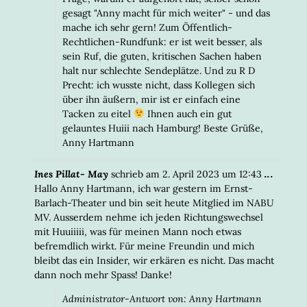
gesagt "Anny macht für mich weiter" - und das
mache ich sehr gern! Zum Öffentlich-
Rechtlichen-Rundfunk: er ist weit besser, als
sein Ruf, die guten, kritischen Sachen haben
halt nur schlechte Sendeplätze. Und zu R D
Precht: ich wusste nicht, dass Kollegen sich
über ihn äußern, mir ist er einfach eine
Tacken zu eitel
Ihnen auch ein gut
gelauntes Huiii nach Hamburg! Beste Grüße,
Anny Hartmann
DIESE
...
Ines Pillat- May
schrieb am
2. April 2023
um
12:43
META
Hallo Anny Hartmann, ich war gestern im Ernst-
EIN-/
Barlach-Theater und bin seit heute Mitglied im NABU
MV. Ausserdem nehme ich jeden Richtungswechsel
mit Huuiiiii, was für meinen Mann noch etwas
befremdlich wirkt. Für meine Freundin und mich
bleibt das ein Insider, wir erkären es nicht. Das macht
dann noch mehr Spass! Danke!
Administrator-Antwort von: Anny Hartmann