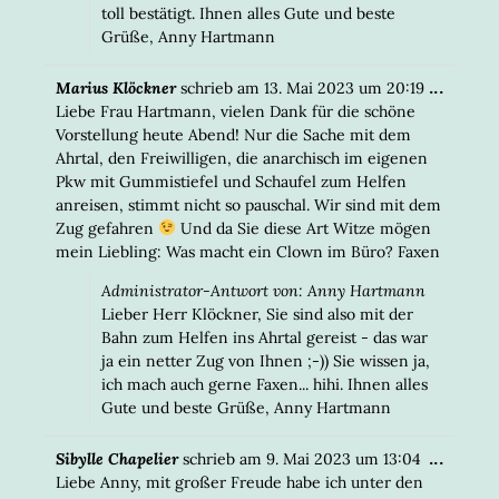
toll bestätigt. Ihnen alles Gute und beste
Grüße, Anny Hartmann
DIESE
...
Marius Klöckner
schrieb am
13. Mai 2023
um
20:19
META
Liebe Frau Hartmann, vielen Dank für die schöne
EIN-/
Vorstellung heute Abend! Nur die Sache mit dem
Ahrtal, den Freiwilligen, die anarchisch im eigenen
Pkw mit Gummistiefel und Schaufel zum Helfen
anreisen, stimmt nicht so pauschal. Wir sind mit dem
Zug gefahren
Und da Sie diese Art Witze mögen
mein Liebling: Was macht ein Clown im Büro? Faxen
Administrator-Antwort von: Anny Hartmann
Lieber Herr Klöckner, Sie sind also mit der
Bahn zum Helfen ins Ahrtal gereist - das war
ja ein netter Zug von Ihnen ;-)) Sie wissen ja,
ich mach auch gerne Faxen... hihi. Ihnen alles
Gute und beste Grüße, Anny Hartmann
DIESE
...
Sibylle Chapelier
schrieb am
9. Mai 2023
um
13:04
META
Liebe Anny, mit großer Freude habe ich unter den