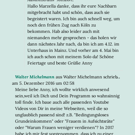
Hallo Marzella danke, dass ihr eure Nachbarn
mitgebracht habt und schön, dass auch sie
begeistert waren. Ich bin auch schnell weg, um
noch den frühen Zug nach Köln zu
bekommen. Hab also leider auch mit
niemanden mehr gesprochen - das holen wir
dann nächstes Jahr nach, da bin ich am 4.12. im
Unterhaus in Mainz. Und vorher am 4. Mai bin
ich auch schon mit meinem Solo da! Schöne
Feiertage und beste Grüße Anny
DIESE
...
Walter Michelmann
aus
Walter Michelmann
schrieb
META
am
5. Dezember 2016
um
02:58
EIN-/
Meine liebe Anny, ich wollte wirklich anwesend
sein,weil ich Dich und Dein Programm so wahnsinnig
toll finde. Ich baue auch alle passenden Youtube
Videos von Dir in meine Webseiten, weil die so
unglaublich passend sind! z.B. "Bedingungsloses
Grundeinkommen" oder "Frauem in Aufsichtsräte"
oder "Warum Frauen weniger verdienen"? In 2017
habe ich mir fest vorgenommen, dass ich zu einer