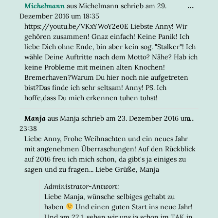
DIESE
...
Michelmann
aus
Michelmann
schrieb am
29.
META
Dezember 2016
um
18:35
EIN-/
https://youtu.be/VKxYWoY2e0E Liebste Anny! Wir
gehören zusammen! Gnaz einfach! Keine Panik! Ich
liebe Dich ohne Ende, bin aber kein sog. "Stalker"! Ich
wähle Deine Auftritte nach dem Motto? Nähe? Hab ich
keine Probleme mit meinen alten Knochen!
Bremerhaven?Warum Du hier noch nie aufgetreten
bist?Das finde ich sehr seltsam! Anny! PS. Ich
hoffe,dass Du mich erkennen tuhen tuhst!
DIESE
...
Manja
aus
Manja
schrieb am
23. Dezember 2016
um
META
23:38
EIN-/
Liebe Anny, Frohe Weihnachten und ein neues Jahr
mit angenehmen Überraschungen! Auf den Rückblick
auf 2016 freu ich mich schon, da gibt's ja einiges zu
sagen und zu fragen... Liebe Grüße, Manja
Administrator-Antwort:
Liebe Manja, wünsche selbiges gehabt zu
haben
Und einen guten Start ins neue Jahr!
Und am 22.1. sehen wir uns ja schon im TAK in