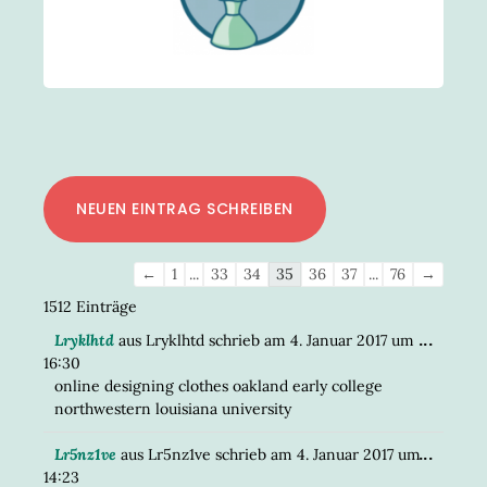
Navigation
←
1
...
33
34
35
36
37
...
76
→
der
1512 Einträge
Gästebuchliste
DIESE
...
Lryklhtd
aus
Lryklhtd
schrieb am
4. Januar 2017
um
META
16:30
EIN-/
online designing clothes oakland early college
northwestern louisiana university
DIESE
...
Lr5nz1ve
aus
Lr5nz1ve
schrieb am
4. Januar 2017
um
META
14:23