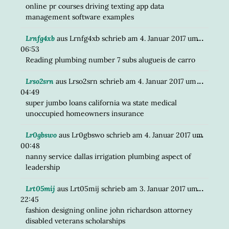
EIN-/
online pr courses driving texting app data
management software examples
DIESE
...
Lrnfg4xb
aus
Lrnfg4xb
schrieb am
4. Januar 2017
um
META
06:53
EIN-/
Reading plumbing number 7 subs alugueis de carro
DIESE
...
Lrso2srn
aus
Lrso2srn
schrieb am
4. Januar 2017
um
META
04:49
EIN-/
super jumbo loans california wa state medical
unoccupied homeowners insurance
DIESE
...
Lr0gbswo
aus
Lr0gbswo
schrieb am
4. Januar 2017
um
META
00:48
EIN-/
nanny service dallas irrigation plumbing aspect of
leadership
DIESE
...
Lrt05mij
aus
Lrt05mij
schrieb am
3. Januar 2017
um
META
22:45
EIN-/
fashion designing online john richardson attorney
disabled veterans scholarships