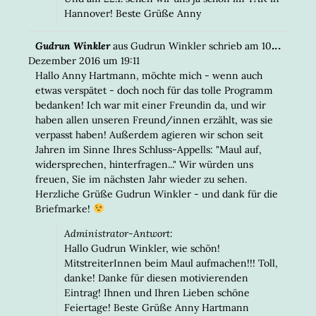
Hannover! Beste Grüße Anny
DIESE
...
Gudrun Winkler
aus
Gudrun Winkler
schrieb am
10.
META
Dezember 2016
um
19:11
EIN-/
Hallo Anny Hartmann, möchte mich - wenn auch
etwas verspätet - doch noch für das tolle Programm
bedanken! Ich war mit einer Freundin da, und wir
haben allen unseren Freund/innen erzählt, was sie
verpasst haben! Außerdem agieren wir schon seit
Jahren im Sinne Ihres Schluss-Appells: "Maul auf,
widersprechen, hinterfragen..." Wir würden uns
freuen, Sie im nächsten Jahr wieder zu sehen.
Herzliche Grüße Gudrun Winkler - und dank für die
Briefmarke!
Administrator-Antwort:
Hallo Gudrun Winkler, wie schön!
MitstreiterInnen beim Maul aufmachen!!! Toll,
danke! Danke für diesen motivierenden
Eintrag! Ihnen und Ihren Lieben schöne
Feiertage! Beste Grüße Anny Hartmann