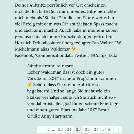
Deiner Auftritte persönlich vor Ort erscheinen
möchte. Ich bitte Dich nur um eines. Bitte betrachte
mich nicht als "Stalker"! In diesem Sinne weiterhin
viel Erfolg mit dem was Dir am Meisten Spass macht
und auch Sinn macht! PS. Ich habe in meinem Leben
genauso danach meine Entscheidungen getroffen.
Herzlich Dein absoluter übergezeugter Fan Walter F.W.
Michelmann alias Waldemar
Facebook/Compensationdata Twitter: @Comp_Data
Administrator-Antwort:
Lieber Waldemar, das ist doch ein guter
Vorsatz für 2017: in mein Programm kommen
Schön, dass Sie meine Auftritte so
begeistern! Und so lange Sie nicht wie ein
Stalker verhalten, sehe ich Sie auch nicht so -
von daher ist alles gut! Ihnen schöne Feiertage
und einen guten Start ins Jahr 2017! Beste
Grüße Anny Hartmann
Navigation
←
1
...
33
34
35
36
37
...
76
→