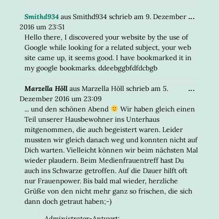
DIESE
...
Smithd934
aus
Smithd934
schrieb am
9. Dezember
META
2016
um
23:51
EIN-/
Hello there, I discovered your website by the use of
Google while looking for a related subject, your web
site came up, it seems good. I have bookmarked it in
my google bookmarks. ddeebggbfdfdcbgb
DIESE
...
Marzella Höll
aus
Marzella Höll
schrieb am
5.
META
Dezember 2016
um
23:09
EIN-/
... und den schönen Abend
Wir haben gleich einen
Teil unserer Hausbewohner ins Unterhaus
mitgenommen, die auch begeistert waren. Leider
mussten wir gleich danach weg und konnten nicht auf
Dich warten. Vielleicht können wir beim nächsten Mal
wieder plaudern. Beim Medienfrauentreff hast Du
auch ins Schwarze getroffen. Auf die Dauer hilft oft
nur Frauenpower. Bis bald mal wieder, herzliche
Grüße von den nicht mehr ganz so frischen, die sich
dann doch getraut haben;-)
Administrator-Antwort: