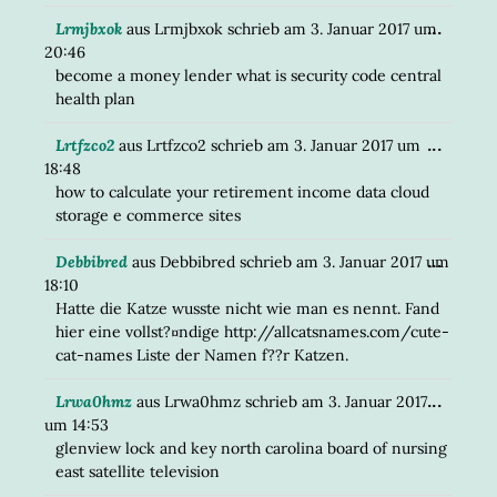
DIESE
...
Lrmjbxok
aus
Lrmjbxok
schrieb am
3. Januar 2017
um
META
20:46
EIN-/
become a money lender what is security code central
health plan
DIESE
...
Lrtfzco2
aus
Lrtfzco2
schrieb am
3. Januar 2017
um
META
18:48
EIN-/
how to calculate your retirement income data cloud
storage e commerce sites
DIESE
...
Debbibred
aus
Debbibred
schrieb am
3. Januar 2017
um
META
18:10
EIN-/
Hatte die Katze wusste nicht wie man es nennt. Fand
hier eine vollst?¤ndige http://allcatsnames.com/cute-
cat-names Liste der Namen f??r Katzen.
DIESE
...
Lrwa0hmz
aus
Lrwa0hmz
schrieb am
3. Januar 2017
META
um
14:53
EIN-/
glenview lock and key north carolina board of nursing
east satellite television