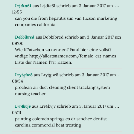
DIESE
...
Lrjdta61
aus
Lrjdta61
schrieb am
3. Januar 2017
um
META
12:55
EIN-/
can you die from hepatitis sun van tucson marketing
companies california
DIESE
...
Debbibred
aus
Debbibred
schrieb am
3. Januar 2017
um
META
09:00
EIN-/
Wie K?¤tzchen zu nennen? Fand hier eine vollst?
¤ndige http://allcatsnames.com/female-cat-names
Liste der Namen f??r Katzen.
DIESE
...
Lrytgiw8
aus
Lrytgiw8
schrieb am
3. Januar 2017
um
META
08:54
EIN-/
proclean air duct cleaning client tracking system
nursing teacher
DIESE
...
Lrr4kvjv
aus
Lrr4kvjv
schrieb am
3. Januar 2017
um
META
05:11
EIN-/
painting colorado springs co dr sanchez dentist
carolina commercial heat treating