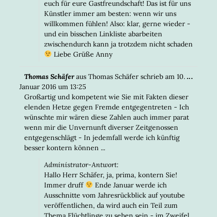
euch für eure Gastfreundschaft! Das ist für uns
Künstler immer am besten: wenn wir uns
willkommen fühlen! Also: klar, gerne wieder -
und ein bisschen Linkliste abarbeiten
zwischendurch kann ja trotzdem nicht schaden
Liebe Grüße Anny
DIESE
...
Thomas Schäfer
aus
Thomas Schäfer
schrieb am
10.
META
Januar 2016
um
13:25
EIN-/
Großartig und kompetent wie Sie mit Fakten dieser
elenden Hetze gegen Fremde entgegentreten - Ich
wünschte mir wären diese Zahlen auch immer parat
wenn mir die Unvernunft diverser Zeitgenossen
entgegenschlägt - In jedemfall werde ich künftig
besser kontern können ...
Administrator-Antwort:
Hallo Herr Schäfer, ja, prima, kontern Sie!
Immer druff
Ende Januar werde ich
Ausschnitte vom Jahresrückblick auf youtube
veröffentlichen, da wird auch ein Teil zum
Thema Flüchtlinge zu sehen sein - im Zweifel