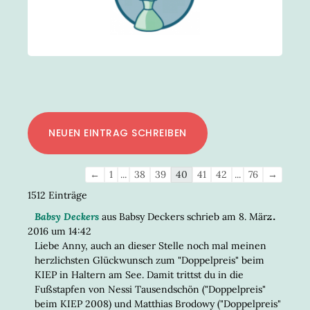
Navigation
←
1
...
38
39
40
41
42
...
76
→
der
1512 Einträge
Gästebuchliste
DIESE
...
Babsy Deckers
aus
Babsy Deckers
schrieb am
8. März
META
2016
um
14:42
EIN-/
Liebe Anny, auch an dieser Stelle noch mal meinen
herzlichsten Glückwunsch zum "Doppelpreis" beim
KIEP in Haltern am See. Damit trittst du in die
Fußstapfen von Nessi Tausendschön ("Doppelpreis"
beim KIEP 2008) und Matthias Brodowy ("Doppelpreis"