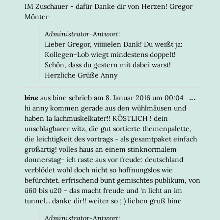
IM Zuschauer - dafür Danke dir von Herzen! Gregor
Mönter
Administrator-Antwort:
Lieber Gregor, viiiiielen Dank! Du weißt ja:
Kollegen-Lob wiegt mindestens doppelt!
Schön, dass du gestern mit dabei warst!
Herzliche Grüße Anny
DIESE
...
bine
aus
bine
schrieb am
8. Januar 2016
um
00:04
META
hi anny kommen gerade aus den wühlmäusen und
EIN-/
haben 1a lachmuskelkater!! KÖSTLICH ! dein
unschlagbarer witz, die gut sortierte themenpalette,
die leichtigkeit des vortrags - als gesamtpaket einfach
großartig! volles haus an einem stinknormalem
donnerstag- ich raste aus vor freude: deutschland
verblödet wohl doch nicht so hoffnungslos wie
befürchtet. erfrischend bunt gemischtes publikum, von
ü60 bis u20 - das macht freude und 'n licht an im
tunnel... danke dir!! weiter so ; ) lieben gruß bine
Administrator-Antwort: