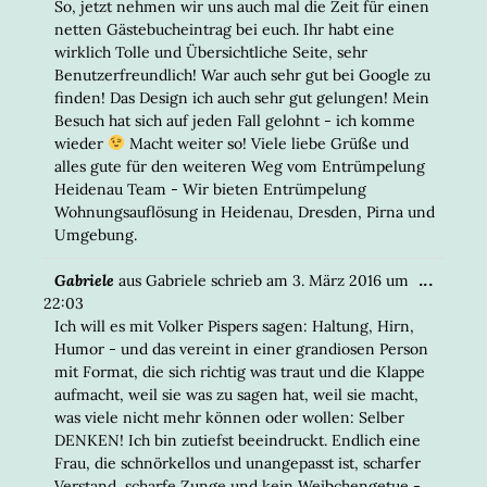
EIN-/
So, jetzt nehmen wir uns auch mal die Zeit für einen
netten Gästebucheintrag bei euch. Ihr habt eine
wirklich Tolle und Übersichtliche Seite, sehr
Benutzerfreundlich! War auch sehr gut bei Google zu
finden! Das Design ich auch sehr gut gelungen! Mein
Besuch hat sich auf jeden Fall gelohnt - ich komme
wieder
Macht weiter so! Viele liebe Grüße und
alles gute für den weiteren Weg vom Entrümpelung
Heidenau Team - Wir bieten Entrümpelung
Wohnungsauflösung in Heidenau, Dresden, Pirna und
Umgebung.
DIESE
...
Gabriele
aus
Gabriele
schrieb am
3. März 2016
um
META
22:03
EIN-/
Ich will es mit Volker Pispers sagen: Haltung, Hirn,
Humor - und das vereint in einer grandiosen Person
mit Format, die sich richtig was traut und die Klappe
aufmacht, weil sie was zu sagen hat, weil sie macht,
was viele nicht mehr können oder wollen: Selber
DENKEN! Ich bin zutiefst beeindruckt. Endlich eine
Frau, die schnörkellos und unangepasst ist, scharfer
Verstand, scharfe Zunge und kein Weibchengetue -