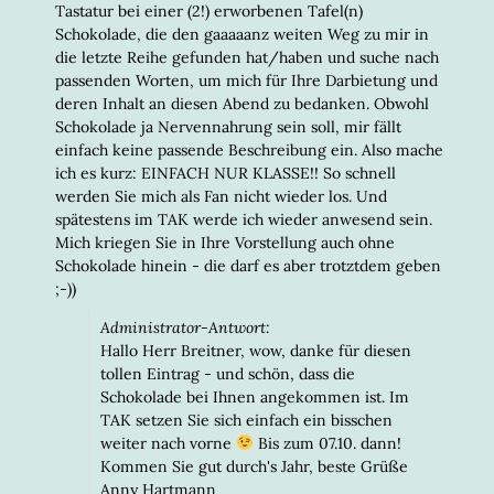
Tastatur bei einer (2!) erworbenen Tafel(n)
Schokolade, die den gaaaaanz weiten Weg zu mir in
die letzte Reihe gefunden hat/haben und suche nach
passenden Worten, um mich für Ihre Darbietung und
deren Inhalt an diesen Abend zu bedanken. Obwohl
Schokolade ja Nervennahrung sein soll, mir fällt
einfach keine passende Beschreibung ein. Also mache
ich es kurz: EINFACH NUR KLASSE!! So schnell
werden Sie mich als Fan nicht wieder los. Und
spätestens im TAK werde ich wieder anwesend sein.
Mich kriegen Sie in Ihre Vorstellung auch ohne
Schokolade hinein - die darf es aber trotztdem geben
;-))
Administrator-Antwort:
Hallo Herr Breitner, wow, danke für diesen
tollen Eintrag - und schön, dass die
Schokolade bei Ihnen angekommen ist. Im
TAK setzen Sie sich einfach ein bisschen
weiter nach vorne
Bis zum 07.10. dann!
Kommen Sie gut durch's Jahr, beste Grüße
Anny Hartmann