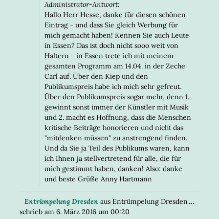
Administrator-Antwort:
Hallo Herr Hesse, danke für diesen schönen
Eintrag - und dass Sie gleich Werbung für
mich gemacht haben! Kennen Sie auch Leute
in Essen? Das ist doch nicht sooo weit von
Haltern - in Essen trete ich mit meinem
gesamten Programm am 14.04. in der Zeche
Carl auf. Über den Kiep und den
Publikumspreis habe ich mich sehr gefreut.
Über den Publikumspreis sogar mehr, denn 1.
gewinnt sonst immer der Künstler mit Musik
und 2. macht es Hoffnung, dass die Menschen
kritische Beiträge honorieren und nicht das
"mitdenken müssen" zu anstrengend finden.
Und da Sie ja Teil des Publikums waren, kann
ich Ihnen ja stellvertretend für alle, die für
mich gestimmt haben, danken! Also: danke
und beste Grüße Anny Hartmann
DIESE
...
Entrümpelung Dresden
aus
Entrümpelung Dresden
META
schrieb am
6. März 2016
um
00:20