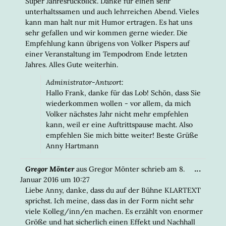
META
Super Jahresrückblick. Danke für einen sehr
EIN-/
unterhaltssamen und auch lehrreichen Abend. Vieles
kann man halt nur mit Humor ertragen. Es hat uns
sehr gefallen und wir kommen gerne wieder. Die
Empfehlung kann übrigens von Volker Pispers auf
einer Veranstaltung im Tempodrom Ende letzten
Jahres. Alles Gute weiterhin.
Administrator-Antwort:
Hallo Frank, danke für das Lob! Schön, dass Sie
wiederkommen wollen - vor allem, da mich
Volker nächstes Jahr nicht mehr empfehlen
kann, weil er eine Auftrittspause macht. Also
empfehlen Sie mich bitte weiter! Beste Grüße
Anny Hartmann
DIESE
...
Gregor Mönter
aus
Gregor Mönter
schrieb am
8.
META
Januar 2016
um
10:27
EIN-/
Liebe Anny, danke, dass du auf der Bühne KLARTEXT
sprichst. Ich meine, dass das in der Form nicht sehr
viele Kolleg/inn/en machen. Es erzählt von enormer
Größe und hat sicherlich einen Effekt und Nachhall