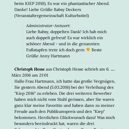
beim KIEP 2010). Es war ein phantastischer Abend.
Danke! Liebe Grüße Babsy Deckers
(Veranstaltergemeinschaft Kulturboitel)
Administrator-Antwort:
Liebe Babsy, doppelten Dank! Ich hab mich
auch doppelt gefreut! Es war wirklich ein
schöner Abend - und in die genannten
Fußstapfen trete ich doch gern
Beste
Grüße Anny Hartmann
DIESE
...
Christoph Hesse
aus
Christoph Hesse
schrieb am
6.
META
März 2016
um
21:01
EIN-/
Hallo Frau Hartmann, ich hatte das große Vergnügen,
Sie gestern Abend (5.03.2016) bei der Verleihung des
"Kiep 2016" zu erleben. Die drei weiteren Bewerber
haben mich nicht vom Stuhl gerissen, aber Sie waren
ganz klar meine Favoritin und haben dann zu meiner
Freude auch den Publikumspreis und den "Kiep"
bekommen. Herzlichen Glückwunsch dazu! Was mich
besonders beeindruckt hat, waren die drei