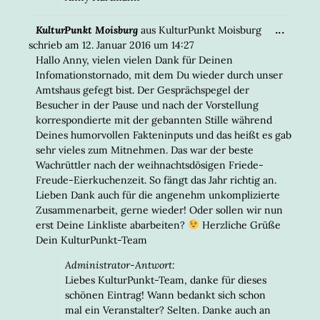
DIESE
...
KulturPunkt Moisburg
aus
KulturPunkt Moisburg
META
schrieb am
12. Januar 2016
um
14:27
EIN-/
Hallo Anny, vielen vielen Dank für Deinen
Infomationstornado, mit dem Du wieder durch unser
Amtshaus gefegt bist. Der Gesprächspegel der
Besucher in der Pause und nach der Vorstellung
korrespondierte mit der gebannten Stille während
Deines humorvollen Fakteninputs und das heißt es gab
sehr vieles zum Mitnehmen. Das war der beste
Wachrüttler nach der weihnachtsdösigen Friede-
Freude-Eierkuchenzeit. So fängt das Jahr richtig an.
Lieben Dank auch für die angenehm unkomplizierte
Zusammenarbeit, gerne wieder! Oder sollen wir nun
erst Deine Linkliste abarbeiten?
Herzliche Grüße
Dein KulturPunkt-Team
Administrator-Antwort:
Liebes KulturPunkt-Team, danke für dieses
schönen Eintrag! Wann bedankt sich schon
mal ein Veranstalter? Selten. Danke auch an