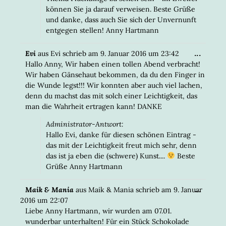
können Sie ja darauf verweisen. Beste Grüße
und danke, dass auch Sie sich der Unvernunft
entgegen stellen! Anny Hartmann
DIESE
...
Evi
aus
Evi
schrieb am
9. Januar 2016
um
23:42
META
Hallo Anny, Wir haben einen tollen Abend verbracht!
EIN-/
Wir haben Gänsehaut bekommen, da du den Finger in
die Wunde legst!!! Wir konnten aber auch viel lachen,
denn du machst das mit solch einer Leichtigkeit, das
man die Wahrheit ertragen kann! DANKE
Administrator-Antwort:
Hallo Evi, danke für diesen schönen Eintrag -
das mit der Leichtigkeit freut mich sehr, denn
das ist ja eben die (schwere) Kunst....
Beste
Grüße Anny Hartmann
DIESE
...
Maik & Mania
aus
Maik & Mania
schrieb am
9. Januar
META
2016
um
22:07
EIN-/
Liebe Anny Hartmann, wir wurden am 07.01.
wunderbar unterhalten! Für ein Stück Schokolade