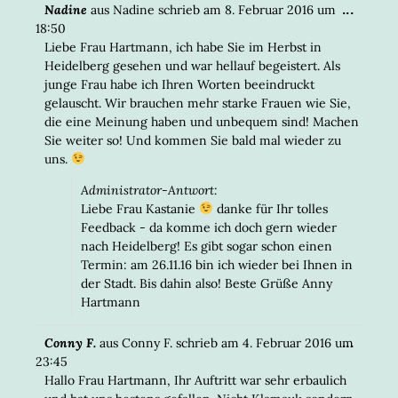
DIESE
...
Nadine
aus
Nadine
schrieb am
8. Februar 2016
um
META
18:50
EIN-/
Liebe Frau Hartmann, ich habe Sie im Herbst in
Heidelberg gesehen und war hellauf begeistert. Als
junge Frau habe ich Ihren Worten beeindruckt
gelauscht. Wir brauchen mehr starke Frauen wie Sie,
die eine Meinung haben und unbequem sind! Machen
Sie weiter so! Und kommen Sie bald mal wieder zu
uns.
Administrator-Antwort:
Liebe Frau Kastanie
danke für Ihr tolles
Feedback - da komme ich doch gern wieder
nach Heidelberg! Es gibt sogar schon einen
Termin: am 26.11.16 bin ich wieder bei Ihnen in
der Stadt. Bis dahin also! Beste Grüße Anny
Hartmann
DIESE
...
Conny F.
aus
Conny F.
schrieb am
4. Februar 2016
um
META
23:45
EIN-/
Hallo Frau Hartmann, Ihr Auftritt war sehr erbaulich