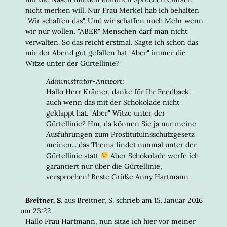
nicht merken will. Nur Frau Merkel hab ich behalten
"Wir schaffen das". Und wir schaffen noch Mehr wenn
wir nur wollen. "ABER" Menschen darf man nicht
verwalten. So das reicht erstmal. Sagte ich schon das
mir der Abend gut gefallen hat "Aber" immer die
Witze unter der Gürtellinie?
Administrator-Antwort:
Hallo Herr Krämer, danke für Ihr Feedback -
auch wenn das mit der Schokolade nicht
geklappt hat. "Aber" Witze unter der
Gürtellinie? Hm, da können Sie ja nur meine
Ausführungen zum Prostitutuinsschutzgesetz
meinen... das Thema findet nunmal unter der
Gürtellinie statt
Aber Schokolade werfe ich
garantiert nur über die Gürtellinie,
versprochen! Beste Grüße Anny Hartmann
DIESE
...
Breitner, S.
aus
Breitner, S.
schrieb am
15. Januar 2016
META
um
23:22
EIN-/
Hallo Frau Hartmann, nun sitze ich hier vor meiner