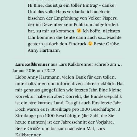
Hi Bine, das ist ja ein toller Eintrag - danke!
Und das volle Haus verdanke ich auch ein
bisschen der Empfehlung von Volker Pispers,
der im Dezember sein Publikum aufgefordert
hat, zu mir zu kommen.
Ich hoffe, nächstes
Jahr kommen die Leute dann auch so.... Machte
gestern ja doch den Eindruck
Beste Grüße
Anny Hartmann
DIESE
...
Lars Kalkbrenner
aus
Lars Kalkbrenner
schrieb am
7.
META
Januar 2016
um
23:22
EIN-/
Liebe Anny Hartmann, vielen Dank für den tollen,
unterhaltsamen und informativen Jahresrückblick. Hat
mir genauso gut gefallen wie letztes Jahr. Eine kleine
Korrektur habe ich aber: Korrekt, die Bundesrepublik
ist ein streikarmes Land. Das gilt auch fürs letzte Jahr.
Doch waren es 17 Streiktage pro 1000 Beschäftigte. 3
Streiktage pro 1000 Beschäftigte (die Zahl, die Sie
heute nannten) ist der Jahresschnitt der Vorjahre.
Beste Grüße und bis zum nächsten Mal, Lars
Kalkbrenner