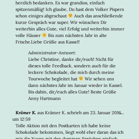
herzlich bedanken. Es war grandios, einfach
spitzenmäßig! Ich glaube, Du hast dem Volker Pispers
schon einiges abgeschaut
Auch das anschließende
kurze Gespräch war super. Wir wünschen Dir
weiterhin alles Gute, viel Erfolg und weiterhin immer
volle Häuser
Bis zum nächsten Jahr in alte
Frische.Liebe Grüße aus Kassel!
Administrator-Antwort:
Liebe Christine, danke dir/euch! Nicht für
dieses tolle Feedback, sondern auch für die
leckere Schokolade, die mich durch meine
Tourwoche begleitet hat
Wir sehen uns
dann nächstes Jahr im Januar wieder in Kassel.
Bis dahin, dir/euch alles Gute! Beste Grüße
Anny Hartmann
DIESE
...
Krämer K.
aus
Krämer K.
schrieb am
23. Januar 2016
META
um
12:59
EIN-/
Tolle Aktion mit den Postkarten ich habe keine
Schokolade bekommen, liegt wohl eher daran das ich
mir die Nasen mit den dummen Sprüchen einfach