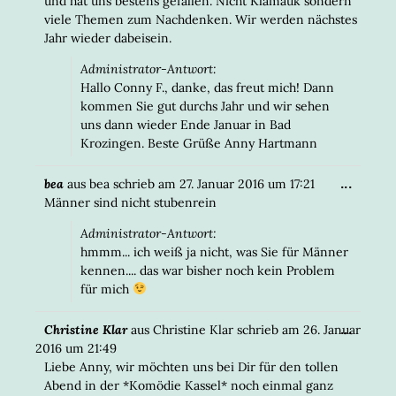
und hat uns bestens gefallen. Nicht Klamauk sondern
viele Themen zum Nachdenken. Wir werden nächstes
Jahr wieder dabeisein.
Administrator-Antwort:
Hallo Conny F., danke, das freut mich! Dann
kommen Sie gut durchs Jahr und wir sehen
uns dann wieder Ende Januar in Bad
Krozingen. Beste Grüße Anny Hartmann
DIESE
...
bea
aus
bea
schrieb am
27. Januar 2016
um
17:21
META
Männer sind nicht stubenrein
EIN-/
Administrator-Antwort:
hmmm... ich weiß ja nicht, was Sie für Männer
kennen.... das war bisher noch kein Problem
für mich
DIESE
...
Christine Klar
aus
Christine Klar
schrieb am
26. Januar
META
2016
um
21:49
EIN-/
Liebe Anny, wir möchten uns bei Dir für den tollen
Abend in der *Komödie Kassel* noch einmal ganz