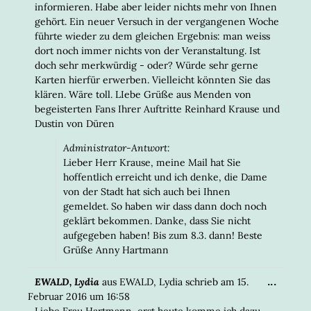
informieren. Habe aber leider nichts mehr von Ihnen
gehört. Ein neuer Versuch in der vergangenen Woche
führte wieder zu dem gleichen Ergebnis: man weiss
dort noch immer nichts von der Veranstaltung. Ist
doch sehr merkwürdig - oder? Würde sehr gerne
Karten hierfür erwerben. Vielleicht könnten Sie das
klären. Wäre toll. LIebe Grüße aus Menden von
begeisterten Fans Ihrer Auftritte Reinhard Krause und
Dustin von Düren
Administrator-Antwort:
Lieber Herr Krause, meine Mail hat Sie
hoffentlich erreicht und ich denke, die Dame
von der Stadt hat sich auch bei Ihnen
gemeldet. So haben wir dass dann doch noch
geklärt bekommen. Danke, dass Sie nicht
aufgegeben haben! Bis zum 8.3. dann! Beste
Grüße Anny Hartmann
DIESE
...
EWALD, Lydia
aus
EWALD, Lydia
schrieb am
15.
META
Februar 2016
um
16:58
EIN-/
Liebe Frau Hartmann, erst heute komme ich dazu,