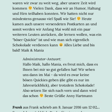
waren wir zwar zu weit weg, aber unsere Zeit wird
kommen
Vielen Dank, dass wir an Humor, Haltung
und Hirn teilhaben konnten. Wir hatten nicht nur
mindestens genauso viel Spaß wie Sie!
Heute
kamen auch unsere versendeten Postkarten an und
somit werden wir Anfang Mai wohl mit ein paar
weiteren Leuten anrücken, die lernen wollen, was ein
"böser Quickie" ist und wie man sich eigentlich
Schokolade verdienen kann
Alles Liebe und bis
bald! Maik & Mania
Administrator-Antwort:
Hallo Maik, hallo Mania, es freut mich, dass es
Ihnen bei mir so gut gefallen hat! Wir sehen
uns dann im Mai - da wird es zwar keine
bösen Quickies geben (die gibt es nur im
Jahresrückblick), aber trotzdem Schokolade!
Also setzen Sie sich nach vorn und dann wird
das schon
Beste Grüße Anny Hartmann
DIESE
...
Frank
aus
Frank
schrieb am
8. Januar 2016
um
12:02