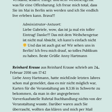
was für eine Offenbarung. Ich freue mich total, dass
Sie im Mai in Berlin sein werden und ich Sie endlich
live erleben kann. Brava!!!
Administrator-Antwort:
Liebe Gabriele, wow, das ist ja mal ein toller
Eintrag! Danke!!! Das mit dem Weibchengetue
ist nicht mal Absicht, ich kann's einfach nicht
Und das ist auch gut so! Wir sehen uns in
Berlin! Ich freu mich drauf, so tolles Publikum
zu haben. Beste Grüße Anny Hartmann
DIESE
...
Reinhard Krause
aus
Reinhard Krause
schrieb am
24.
META
Februar 2016
um
17:42
EIN-/
Liebe Anny Hartmann, hatte michEnde letzten Jahres
schon mal gemeldet, dass es mir nicht möglich war,
Karten für die Veranstaltung am 8.3.16 in Schwerte zu
bekommen, da man in der angegebenen
Vorverkaufsstelle Ruhrtal Buchhandlung nichts von der
Veranstaltung wusste. Darüber waren auch Sie
überrascht, wollten das klären und mich per Mail