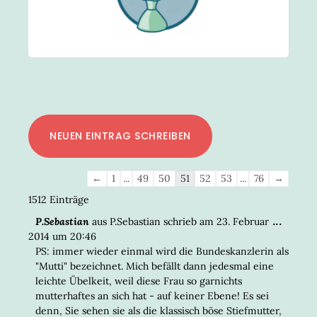
Navigation
←
1
...
49
50
51
52
53
...
76
→
der
1512 Einträge
Gästebuchliste
DIESE
...
P.Sebastian
aus
P.Sebastian
schrieb am
23. Februar
META
2014
um
20:46
EIN-/
PS: immer wieder einmal wird die Bundeskanzlerin als
"Mutti" bezeichnet. Mich befällt dann jedesmal eine
leichte Übelkeit, weil diese Frau so garnichts
mutterhaftes an sich hat - auf keiner Ebene! Es sei
denn, Sie sehen sie als die klassisch böse Stiefmutter,