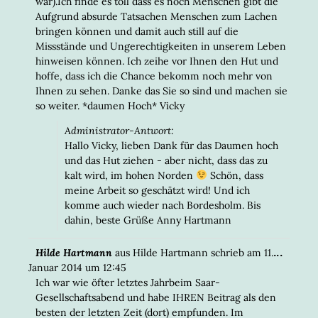
war).Ich finde es toll dass es noch Menschen gibt die
Aufgrund absurde Tatsachen Menschen zum Lachen
bringen können und damit auch still auf die
Missstände und Ungerechtigkeiten in unserem Leben
hinweisen können. Ich zeihe vor Ihnen den Hut und
hoffe, dass ich die Chance bekomm noch mehr von
Ihnen zu sehen. Danke das Sie so sind und machen sie
so weiter. *daumen Hoch* Vicky
Administrator-Antwort:
Hallo Vicky, lieben Dank für das Daumen hoch
und das Hut ziehen - aber nicht, dass das zu
kalt wird, im hohen Norden
Schön, dass
meine Arbeit so geschätzt wird! Und ich
komme auch wieder nach Bordesholm. Bis
dahin, beste Grüße Anny Hartmann
DIESE
...
Hilde Hartmann
aus
Hilde Hartmann
schrieb am
11.
META
Januar 2014
um
12:45
EIN-/
Ich war wie öfter letztes Jahrbeim Saar-
Gesellschaftsabend und habe IHREN Beitrag als den
besten der letzten Zeit (dort) empfunden. Im