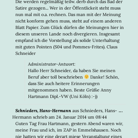
Die werden regelmäßig teilw. derb durch das Bad der
Satire gezogen... Wer in der Öffentlickeit steht muss
nun mal mit o.a. rechnen. Das man mit der Meinung
nicht konform gehen muss, steht auf einem anderen
Blatt Papier. Zum Glück dürfen die Meinungen hier in
diesem unseren Lande noch divergieren. Insgesamt
empfand ich die Vorstellung als solide Unterhaltung
mit guten Pointen (S04 und Pommes-Frites). Claus
Schneider
Administrator-Antwort:
Hallo Herr Schneider, da haben Sie meinen
Beruf aber toll beschrieben
Danke! Schön,
dass Sie auch heitere Erinnerungen
mitgenommen haben. Beste Grüße Anny
Hartmann Dipl.-VW (Uni Köln) :-))
DIESE
...
Schnieders, Hans-Hermann
aus
Schnieders, Hans-
META
Hermann
schrieb am
24. Januar 2014
um
08:44
EIN-/
Guten Tag Frau Hartmann, gestern Abend waren wir,
meine Frau und ich, im ZAP in Emmelshausen. Noch
nie hatten wir eine derart miese Veranstaltung eines