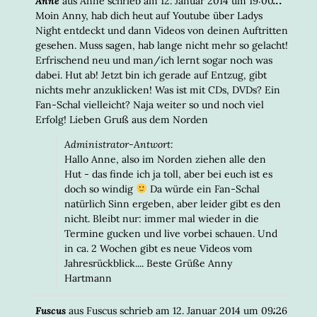
...
Anne
aus
Anne
schrieb am
12. Januar 2014
um
19:00
META
Moin Anny, hab dich heut auf Youtube über Ladys
EIN-/
Night entdeckt und dann Videos von deinen Auftritten
gesehen. Muss sagen, hab lange nicht mehr so gelacht!
Erfrischend neu und man/ich lernt sogar noch was
dabei. Hut ab! Jetzt bin ich gerade auf Entzug, gibt
nichts mehr anzuklicken! Was ist mit CDs, DVDs? Ein
Fan-Schal vielleicht? Naja weiter so und noch viel
Erfolg! Lieben Gruß aus dem Norden
Administrator-Antwort:
Hallo Anne, also im Norden ziehen alle den
Hut - das finde ich ja toll, aber bei euch ist es
doch so windig
Da würde ein Fan-Schal
natürlich Sinn ergeben, aber leider gibt es den
nicht. Bleibt nur: immer mal wieder in die
Termine gucken und live vorbei schauen. Und
in ca. 2 Wochen gibt es neue Videos vom
Jahresrückblick.... Beste Grüße Anny
Hartmann
DIESE
...
Fuscus
aus
Fuscus
schrieb am
12. Januar 2014
um
09:26