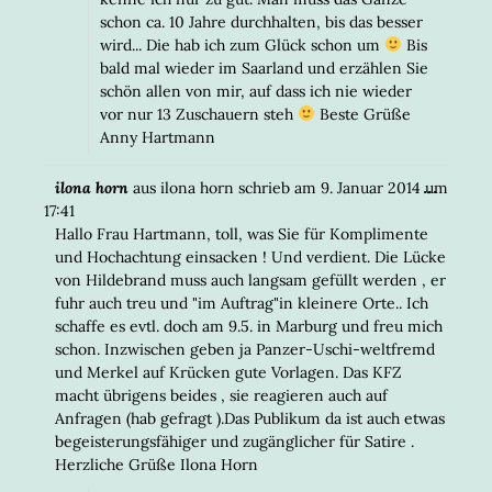
schon ca. 10 Jahre durchhalten, bis das besser
wird... Die hab ich zum Glück schon um
Bis
bald mal wieder im Saarland und erzählen Sie
schön allen von mir, auf dass ich nie wieder
vor nur 13 Zuschauern steh
Beste Grüße
Anny Hartmann
DIESE
...
ilona horn
aus
ilona horn
schrieb am
9. Januar 2014
um
META
17:41
EIN-/
Hallo Frau Hartmann, toll, was Sie für Komplimente
und Hochachtung einsacken ! Und verdient. Die Lücke
von Hildebrand muss auch langsam gefüllt werden , er
fuhr auch treu und "im Auftrag"in kleinere Orte.. Ich
schaffe es evtl. doch am 9.5. in Marburg und freu mich
schon. Inzwischen geben ja Panzer-Uschi-weltfremd
und Merkel auf Krücken gute Vorlagen. Das KFZ
macht übrigens beides , sie reagieren auch auf
Anfragen (hab gefragt ).Das Publikum da ist auch etwas
begeisterungsfähiger und zugänglicher für Satire .
Herzliche Grüße Ilona Horn