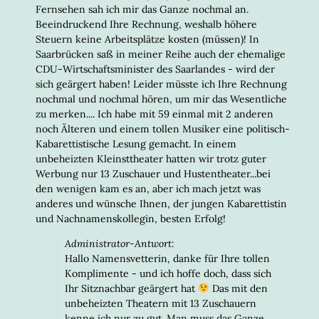
Fernsehen sah ich mir das Ganze nochmal an.
Beeindruckend Ihre Rechnung, weshalb höhere
Steuern keine Arbeitsplätze kosten (müssen)! In
Saarbrücken saß in meiner Reihe auch der ehemalige
CDU-Wirtschaftsminister des Saarlandes - wird der
sich geärgert haben! Leider müsste ich Ihre Rechnung
nochmal und nochmal hören, um mir das Wesentliche
zu merken.... Ich habe mit 59 einmal mit 2 anderen
noch Älteren und einem tollen Musiker eine politisch-
Kabarettistische Lesung gemacht. In einem
unbeheizten Kleinsttheater hatten wir trotz guter
Werbung nur 13 Zuschauer und Hustentheater...bei
den wenigen kam es an, aber ich mach jetzt was
anderes und wünsche Ihnen, der jungen Kabarettistin
und Nachnamenskollegin, besten Erfolg!
Administrator-Antwort:
Hallo Namensvetterin, danke für Ihre tollen
Komplimente - und ich hoffe doch, dass sich
Ihr Sitznachbar geärgert hat
Das mit den
unbeheizten Theatern mit 13 Zuschauern
kenne ich nur zu gut. Man muss das Ganze