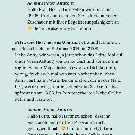
Administrator-Antwort:
Hallo Frau Horn, dann sehen wir uns ja am
09.05. Und dann stecken Sie halt die anderen
Zuschauer mit Ihrer Begeisterungsfähigkeit an
Beste Grüße Anny Hartmann
DIESE
...
Petra und Hartmut aus Ulm
aus
Petra und Hartmut
META
aus Ulm
schrieb am
8. Januar 2014
um
21:08
EIN-/
Liebe Anny, wir waren ja jetzt schon das Dritte Mal auf
einer Veranstaltung von Dir zu Gast und können nur
sagen, wieder Megaklasse, so wie wir Dich kennen,
witzig, frech auch mal was zum Nachdenken, eben
Anny Hartmann. Wenn Du einmal wieder in der Nähe
bist, werden wir garantiert wieder im Saal sein, also
spätestens am 18.06. im Renitenztheater. Liebe Grüße
Petra und Hartmut
Administrator-Antwort:
Hallo Petra, hallo Hartmut, schön, dass ihr
euch auch beim dritten Programm nicht
gelangweilt habt
Und im Juni folgt dann
Programm 4... Bis dahin, beste Grüße Anny