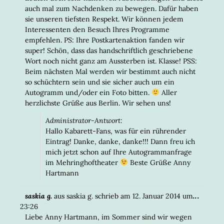
auch mal zum Nachdenken zu bewegen. Dafür haben
sie unseren tiefsten Respekt. Wir können jedem
Interessenten den Besuch Ihres Programme
empfehlen. PS: Ihre Postkartenaktion fanden wir
super! Schön, dass das handschriftlich geschriebene
Wort noch nicht ganz am Aussterben ist. Klasse! PSS:
Beim nächsten Mal werden wir bestimmt auch nicht
so schüchtern sein und sie sicher auch um ein
Autogramm und/oder ein Foto bitten.
Aller
herzlichste Grüße aus Berlin. Wir sehen uns!
Administrator-Antwort:
Hallo Kabarett-Fans, was für ein rührender
Eintrag! Danke, danke, danke!!! Dann freu ich
mich jetzt schon auf Ihre Autogrammanfrage
im Mehringhoftheater
Beste Grüße Anny
Hartmann
DIESE
...
saskia g.
aus
saskia g.
schrieb am
12. Januar 2014
um
META
23:26
EIN-/
Liebe Anny Hartmann, im Sommer sind wir wegen