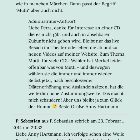
wie in manchen Märchen. Dann passt der Begriff
"Mutti" aber auch nicht.
Administrator-Antwort:
Liebe Petra, danke für Interesse an einer CD -
die es nicht gibt und auch in absehbarer
Zukunft nicht geben wird. Bleibt nur das live
Besuch im Theater oder eben die ab und zu
neuen Videos auf meiner Website. Zum Thema
Mutti: für viele CDU Wähler hat Merkel leider
offenbar was von Mutti - und deswegen
wählen sie die immer und immer wieder.
Selbst jetzt, nach beschlossener
Diätenerhöhung und Auslandeinsätzen, hat die
weiterhin hohe Zustimmungswerte. Das macht
mich schaudern! Aber uns bleibt ja zum Glück
der Humor
Beste Grüße Anny Hartmann
DIESE
...
P. Sebastian
aus
P. Sebastian
schrieb am
23. Februar
META
2014
um
20:32
EIN-/
Liebe Anny HArtmann, ich verfolge schon eine Weile