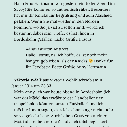
META
Hallo Frau Hartmann, war gestern ein toller Abend im
EIN-/
Savoy! Sie kommen so authentisch rüber. Besonders
hat mir Ihr Knicks zur Begrüßung und zum Abschied
gefallen. Wenn Sie mal wieder in den Norden
kommen, wo Sie ja viel zu selten sind, werde ich
bestimmt dabei sein. Hoffe, es hat Ihnen in
Bordesholm gefallen. Liebe Grüße Fuscus
Administrator-Antwort:
Hallo Fuscus, na, ich hoffe, da ist noch mehr
hängen geblieben, als der Knicks
Danke für
Ihr Feedback. Beste Grüße Anny Hartmann
DIESE
...
Viktoria Wöhlk
aus
Viktoria Wöhlk
schrieb am
11.
META
Januar 2014
um
23:33
EIN-/
Moin Anny, ich war heute Abend in Bordesholm (ich
war das Mädel das erwähnte das Handballer nen
trippel holen können, anstatt Fußballer) und ich
möchte Ihnen sagen, dass ich schon lange nicht mehr
so vie gelacht habe. Auch lieben Gruß von meiner
Mutti (die neben mir saß und auch total begeistert