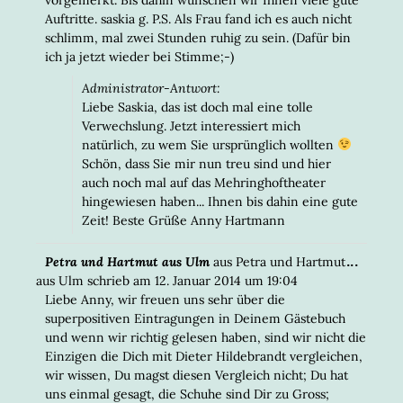
Auftritte. saskia g. P.S. Als Frau fand ich es auch nicht
schlimm, mal zwei Stunden ruhig zu sein. (Dafür bin
ich ja jetzt wieder bei Stimme;-)
Administrator-Antwort:
Liebe Saskia, das ist doch mal eine tolle
Verwechslung. Jetzt interessiert mich
natürlich, zu wem Sie ursprünglich wollten
Schön, dass Sie mir nun treu sind und hier
auch noch mal auf das Mehringhoftheater
hingewiesen haben... Ihnen bis dahin eine gute
Zeit! Beste Grüße Anny Hartmann
DIESE
...
Petra und Hartmut aus Ulm
aus
Petra und Hartmut
META
aus Ulm
schrieb am
12. Januar 2014
um
19:04
EIN-/
Liebe Anny, wir freuen uns sehr über die
superpositiven Eintragungen in Deinem Gästebuch
und wenn wir richtig gelesen haben, sind wir nicht die
Einzigen die Dich mit Dieter Hildebrandt vergleichen,
wir wissen, Du magst diesen Vergleich nicht; Du hat
uns einmal gesagt, die Schuhe sind Dir zu Gross;