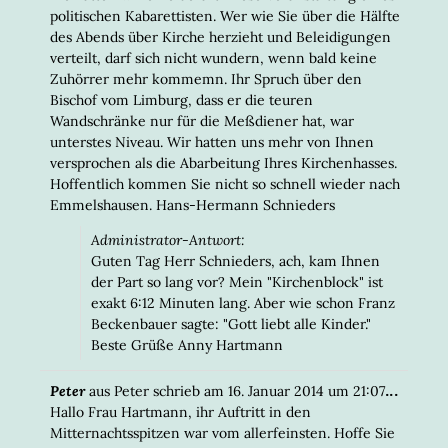
politischen Kabarettisten. Wer wie Sie über die Hälfte
des Abends über Kirche herzieht und Beleidigungen
verteilt, darf sich nicht wundern, wenn bald keine
Zuhörrer mehr kommemn. Ihr Spruch über den
Bischof vom Limburg, dass er die teuren
Wandschränke nur für die Meßdiener hat, war
unterstes Niveau. Wir hatten uns mehr von Ihnen
versprochen als die Abarbeitung Ihres Kirchenhasses.
Hoffentlich kommen Sie nicht so schnell wieder nach
Emmelshausen. Hans-Hermann Schnieders
Administrator-Antwort:
Guten Tag Herr Schnieders, ach, kam Ihnen
der Part so lang vor? Mein "Kirchenblock" ist
exakt 6:12 Minuten lang. Aber wie schon Franz
Beckenbauer sagte: "Gott liebt alle Kinder."
Beste Grüße Anny Hartmann
DIESE
...
Peter
aus
Peter
schrieb am
16. Januar 2014
um
21:07
META
Hallo Frau Hartmann, ihr Auftritt in den
EIN-/
Mitternachtsspitzen war vom allerfeinsten. Hoffe Sie