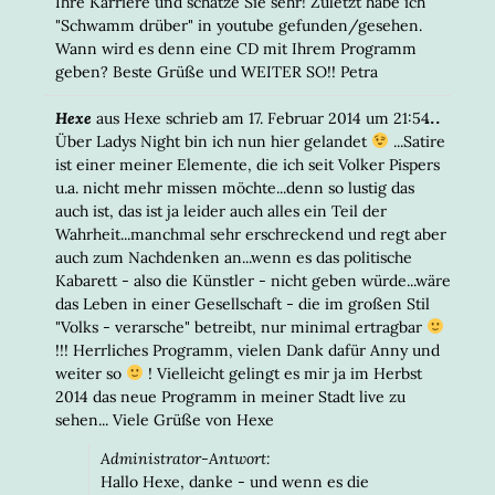
Ihre Karriere und schätze Sie sehr! Zuletzt habe ich
"Schwamm drüber" in youtube gefunden/gesehen.
Wann wird es denn eine CD mit Ihrem Programm
geben? Beste Grüße und WEITER SO!! Petra
DIESE
...
Hexe
aus
Hexe
schrieb am
17. Februar 2014
um
21:54
META
Über Ladys Night bin ich nun hier gelandet
...Satire
EIN-/
ist einer meiner Elemente, die ich seit Volker Pispers
u.a. nicht mehr missen möchte...denn so lustig das
auch ist, das ist ja leider auch alles ein Teil der
Wahrheit...manchmal sehr erschreckend und regt aber
auch zum Nachdenken an...wenn es das politische
Kabarett - also die Künstler - nicht geben würde...wäre
das Leben in einer Gesellschaft - die im großen Stil
"Volks - verarsche" betreibt, nur minimal ertragbar
!!! Herrliches Programm, vielen Dank dafür Anny und
weiter so
! Vielleicht gelingt es mir ja im Herbst
2014 das neue Programm in meiner Stadt live zu
sehen... Viele Grüße von Hexe
Administrator-Antwort:
Hallo Hexe, danke - und wenn es die