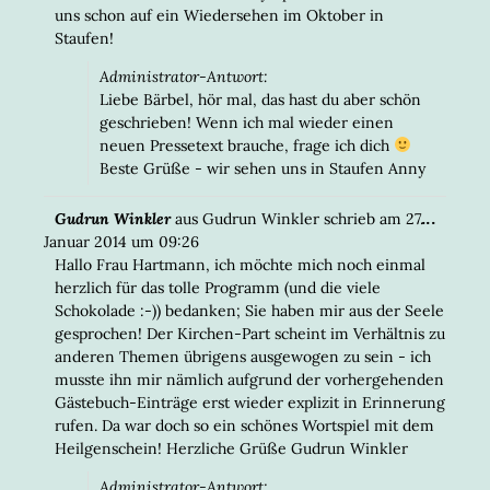
uns schon auf ein Wiedersehen im Oktober in
Staufen!
Administrator-Antwort:
Liebe Bärbel, hör mal, das hast du aber schön
geschrieben! Wenn ich mal wieder einen
neuen Pressetext brauche, frage ich dich
Beste Grüße - wir sehen uns in Staufen Anny
DIESE
...
Gudrun Winkler
aus
Gudrun Winkler
schrieb am
27.
META
Januar 2014
um
09:26
EIN-/
Hallo Frau Hartmann, ich möchte mich noch einmal
herzlich für das tolle Programm (und die viele
Schokolade :-)) bedanken; Sie haben mir aus der Seele
gesprochen! Der Kirchen-Part scheint im Verhältnis zu
anderen Themen übrigens ausgewogen zu sein - ich
musste ihn mir nämlich aufgrund der vorhergehenden
Gästebuch-Einträge erst wieder explizit in Erinnerung
rufen. Da war doch so ein schönes Wortspiel mit dem
Heilgenschein! Herzliche Grüße Gudrun Winkler
Administrator-Antwort: