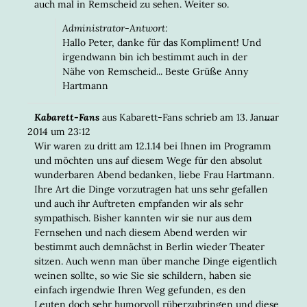
auch mal in Remscheid zu sehen. Weiter so.
Administrator-Antwort:
Hallo Peter, danke für das Kompliment! Und
irgendwann bin ich bestimmt auch in der
Nähe von Remscheid... Beste Grüße Anny
Hartmann
DIESE
...
Kabarett-Fans
aus
Kabarett-Fans
schrieb am
13. Januar
META
2014
um
23:12
EIN-/
Wir waren zu dritt am 12.1.14 bei Ihnen im Programm
und möchten uns auf diesem Wege für den absolut
wunderbaren Abend bedanken, liebe Frau Hartmann.
Ihre Art die Dinge vorzutragen hat uns sehr gefallen
und auch ihr Auftreten empfanden wir als sehr
sympathisch. Bisher kannten wir sie nur aus dem
Fernsehen und nach diesem Abend werden wir
bestimmt auch demnächst in Berlin wieder Theater
sitzen. Auch wenn man über manche Dinge eigentlich
weinen sollte, so wie Sie sie schildern, haben sie
einfach irgendwie Ihren Weg gefunden, es den
Leuten doch sehr humorvoll rüberzubringen und diese