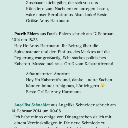
Zuschauer nicht gäbe, die sich von uns
Künstlern zum Nachdenken anregen lassen,
wäre unser Beruf sinnlos. Also danke! Beste
Grüße Anny Hartmann
DIESE
...
Patrik Ehlers
aus
Patrik Ehlers
schrieb am
17. Februar
META
2014
um
18:23
EIN-/
Hey Ho Anny Hartmann, Ihr Beitrag über die
Spitzensteuer und den Einfluss des Marktes auf die
Regierung war großartig. Echt starkes politisches
Kabarett. Musste mal raus. Gruß vom Kabarettfreund
Administrator-Antwort:
Hey Ho Kabarettfreund, danke - nette Sachen
können immer ruhig raus, hör ich gern
Beste Grüße Anny Hartmann
DIESE
...
Angelika Schneider
aus
Angelika Schneider
schrieb am
META
14. Februar 2014
um
00:08
EIN-/
Ich habe mir so einige von Dir angesehen da ich mit
einem Vereinskollegen in Die neue Schmiede zu