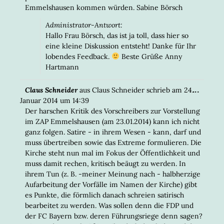
Emmelshausen kommen würden. Sabine Börsch
Administrator-Antwort:
Hallo Frau Börsch, das ist ja toll, dass hier so
eine kleine Diskussion entsteht! Danke für Ihr
lobendes Feedback.
Beste Grüße Anny
Hartmann
DIESE
...
Claus Schneider
aus
Claus Schneider
schrieb am
24.
META
Januar 2014
um
14:39
EIN-/
Der harschen Kritik des Vorschreibers zur Vorstellung
im ZAP Emmelshausen (am 23.01.2014) kann ich nicht
ganz folgen. Satire - in ihrem Wesen - kann, darf und
muss übertreiben sowie das Extreme formulieren. Die
Kirche steht nun mal im Fokus der Öffentlichkeit und
muss damit rechen, kritisch beäugt zu werden. In
ihrem Tun (z. B. -meiner Meinung nach - halbherzige
Aufarbeitung der Vorfälle im Namen der Kirche) gibt
es Punkte, die förmlich danach schreien satirisch
bearbeitet zu werden. Was sollen denn die FDP und
der FC Bayern bzw. deren Führungsriege denn sagen?