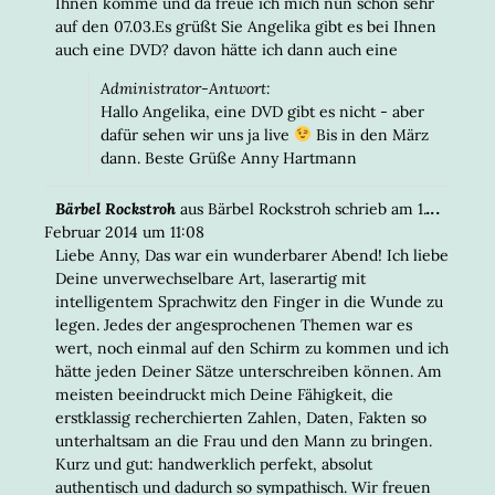
Ihnen komme und da freue ich mich nun schon sehr
auf den 07.03.Es grüßt Sie Angelika gibt es bei Ihnen
auch eine DVD? davon hätte ich dann auch eine
Administrator-Antwort:
Hallo Angelika, eine DVD gibt es nicht - aber
dafür sehen wir uns ja live
Bis in den März
dann. Beste Grüße Anny Hartmann
DIESE
...
Bärbel Rockstroh
aus
Bärbel Rockstroh
schrieb am
1.
META
Februar 2014
um
11:08
EIN-/
Liebe Anny, Das war ein wunderbarer Abend! Ich liebe
Deine unverwechselbare Art, laserartig mit
intelligentem Sprachwitz den Finger in die Wunde zu
legen. Jedes der angesprochenen Themen war es
wert, noch einmal auf den Schirm zu kommen und ich
hätte jeden Deiner Sätze unterschreiben können. Am
meisten beeindruckt mich Deine Fähigkeit, die
erstklassig recherchierten Zahlen, Daten, Fakten so
unterhaltsam an die Frau und den Mann zu bringen.
Kurz und gut: handwerklich perfekt, absolut
authentisch und dadurch so sympathisch. Wir freuen