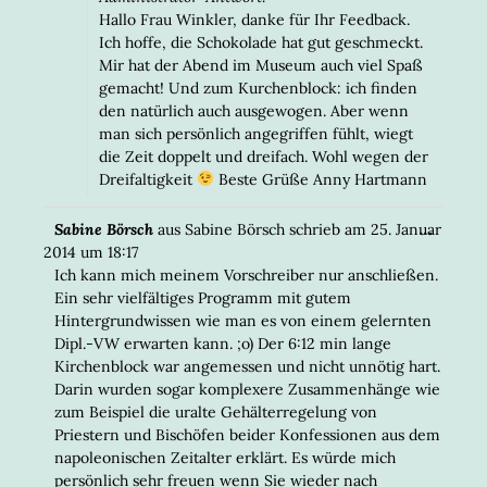
Hallo Frau Winkler, danke für Ihr Feedback.
Ich hoffe, die Schokolade hat gut geschmeckt.
Mir hat der Abend im Museum auch viel Spaß
gemacht! Und zum Kurchenblock: ich finden
den natürlich auch ausgewogen. Aber wenn
man sich persönlich angegriffen fühlt, wiegt
die Zeit doppelt und dreifach. Wohl wegen der
Dreifaltigkeit
Beste Grüße Anny Hartmann
DIESE
...
Sabine Börsch
aus
Sabine Börsch
schrieb am
25. Januar
META
2014
um
18:17
EIN-/
Ich kann mich meinem Vorschreiber nur anschließen.
Ein sehr vielfältiges Programm mit gutem
Hintergrundwissen wie man es von einem gelernten
Dipl.-VW erwarten kann. ;o) Der 6:12 min lange
Kirchenblock war angemessen und nicht unnötig hart.
Darin wurden sogar komplexere Zusammenhänge wie
zum Beispiel die uralte Gehälterregelung von
Priestern und Bischöfen beider Konfessionen aus dem
napoleonischen Zeitalter erklärt. Es würde mich
persönlich sehr freuen wenn Sie wieder nach