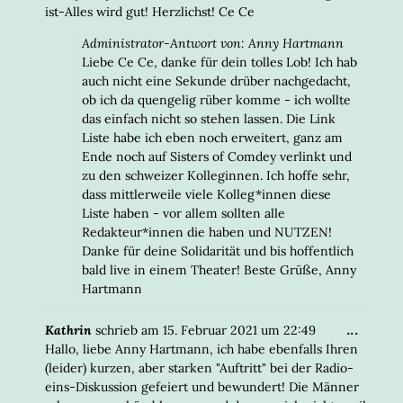
ist-Alles wird gut! Herzlichst! Ce Ce
Administrator-Antwort von: Anny Hartmann
Liebe Ce Ce, danke für dein tolles Lob! Ich hab
auch nicht eine Sekunde drüber nachgedacht,
ob ich da quengelig rüber komme - ich wollte
das einfach nicht so stehen lassen. Die Link
Liste habe ich eben noch erweitert, ganz am
Ende noch auf Sisters of Comdey verlinkt und
zu den schweizer Kolleginnen. Ich hoffe sehr,
dass mittlerweile viele Kolleg*innen diese
Liste haben - vor allem sollten alle
Redakteur*innen die haben und NUTZEN!
Danke für deine Solidarität und bis hoffentlich
bald live in einem Theater! Beste Grüße, Anny
Hartmann
DIESE
...
Kathrin
schrieb am
15. Februar 2021
um
22:49
META
Hallo, liebe Anny Hartmann, ich habe ebenfalls Ihren
EIN-/
(leider) kurzen, aber starken "Auftritt" bei der Radio-
eins-Diskussion gefeiert und bewundert! Die Männer