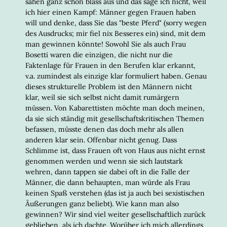
sahen ganz schön blass aus und das sage ich nicht, weil
ich hier einen Kampf: Männer gegen Frauen haben
will und denke, dass Sie das "beste Pferd" (sorry wegen
des Ausdrucks; mir fiel nix Besseres ein) sind, mit dem
man gewinnen könnte! Sowohl Sie als auch Frau
Bosetti waren die einzigen, die nicht nur die
Faktenlage für Frauen in den Berufen klar erkannt,
v.a. zumindest als einzige klar formuliert haben. Genau
dieses strukturelle Problem ist den Männern nicht
klar, weil sie sich selbst nicht damit rumärgern
müssen. Von Kabarettisten möchte man doch meinen,
da sie sich ständig mit gesellschaftskritischen Themen
befassen, müsste denen das doch mehr als allen
anderen klar sein. Offenbar nicht genug. Dass
Schlimme ist, dass Frauen oft von Haus aus nicht ernst
genommen werden und wenn sie sich lautstark
wehren, dann tappen sie dabei oft in die Falle der
Männer, die dann behaupten, man würde als Frau
keinen Spaß verstehen (das ist ja auch bei sexistischen
Äußerungen ganz beliebt). Wie kann man also
gewinnen? Wir sind viel weiter gesellschaftlich zurück
geblieben, als ich dachte. Worüber ich mich allerdings