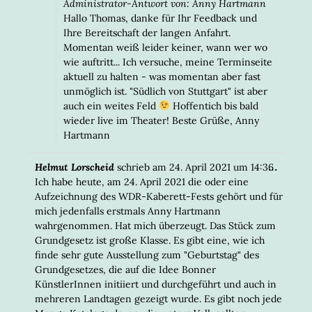
Administrator-Antwort von: Anny Hartmann
Hallo Thomas, danke für Ihr Feedback und
Ihre Bereitschaft der langen Anfahrt.
Momentan weiß leider keiner, wann wer wo
wie auftritt... Ich versuche, meine Terminseite
aktuell zu halten - was momentan aber fast
unmöglich ist. "Südlich von Stuttgart" ist aber
auch ein weites Feld
Hoffentich bis bald
wieder live im Theater! Beste Grüße, Anny
Hartmann
DIESE
...
Helmut Lorscheid
schrieb am
24. April 2021
um
14:36
META
Ich habe heute, am 24. April 2021 die oder eine
EIN-/
Aufzeichnung des WDR-Kaberett-Fests gehört und für
mich jedenfalls erstmals Anny Hartmann
wahrgenommen. Hat mich überzeugt. Das Stück zum
Grundgesetz ist große Klasse. Es gibt eine, wie ich
finde sehr gute Ausstellung zum "Geburtstag" des
Grundgesetzes, die auf die Idee Bonner
KünstlerInnen initiiert und durchgeführt und auch in
mehreren Landtagen gezeigt wurde. Es gibt noch jede