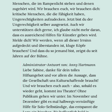
EIN-/
Menschen, die im Rampenlicht stehen und denen
zugehört wird. Wir brauchen euch, wir brauchen dich:
kritische Menschen, die die Fähigkeit haben,
Ungerechtigkeiten aufzudecken. Jetzt bist du der
Ungerechtigkeit selber ausgesetzt. Auch wir
unterstützen dich gerne, ich glaube nicht mehr daran,
dass es ausreichend Hilfen für Künstler geben wird.
Melde dich! Wir werden, wenn all dieser Irrsinn
aufgedeckt und überstanden ist, kluge Köpfe
brauchen! Und dass du so jemand bist, zeigst du seit
Jahren auf der Bühne.
Administrator-Antwort von: Anny Hartmann
Liebe Sabine, danke für dein tolles
Hilfsangebot und vor allem die Aussage, dass
die Gesellschaft uns Kulturschaffende braucht!
Und wir brauchen euch auch - also, sobald es
wieder geht, kommt ins Theater! Ohne
Publikum gehen wir unter. Im November und
Dezember gibt es mal halbwegs vernünftige
Hilfe für Solo-Selbständige, das entspannt die
Lage ein bisschen. Bis hoffentlich bald in