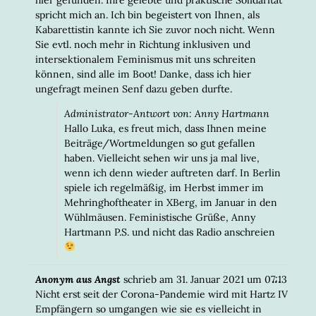
spricht mich an. Ich bin begeistert von Ihnen, als
Kabarettistin kannte ich Sie zuvor noch nicht. Wenn
Sie evtl. noch mehr in Richtung inklusiven und
intersektionalem Feminismus mit uns schreiten
können, sind alle im Boot! Danke, dass ich hier
ungefragt meinen Senf dazu geben durfte.
Administrator-Antwort von: Anny Hartmann
Hallo Luka, es freut mich, dass Ihnen meine
Beiträge/Wortmeldungen so gut gefallen
haben. Vielleicht sehen wir uns ja mal live,
wenn ich denn wieder auftreten darf. In Berlin
spiele ich regelmäßig, im Herbst immer im
Mehringhoftheater in XBerg, im Januar in den
Wühlmäusen. Feministische Grüße, Anny
Hartmann P.S. und nicht das Radio anschreien
DIESE
...
Anonym aus Angst
schrieb am
31. Januar 2021
um
07:13
META
Nicht erst seit der Corona-Pandemie wird mit Hartz IV
EIN-/
Empfängern so umgangen wie sie es vielleicht in