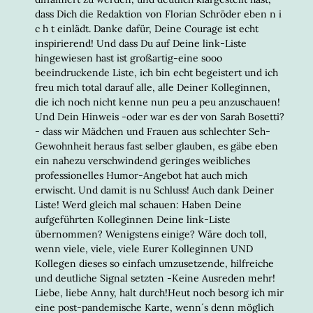
dass Dich die Redaktion von Florian Schröder eben n i
c h t einlädt. Danke dafür, Deine Courage ist echt
inspirierend! Und dass Du auf Deine link-Liste
hingewiesen hast ist großartig-eine sooo
beeindruckende Liste, ich bin echt begeistert und ich
freu mich total darauf alle, alle Deiner Kolleginnen,
die ich noch nicht kenne nun peu a peu anzuschauen!
Und Dein Hinweis -oder war es der von Sarah Bosetti?
- dass wir Mädchen und Frauen aus schlechter Seh-
Gewohnheit heraus fast selber glauben, es gäbe eben
ein nahezu verschwindend geringes weibliches
professionelles Humor-Angebot hat auch mich
erwischt. Und damit is nu Schluss! Auch dank Deiner
Liste! Werd gleich mal schauen: Haben Deine
aufgeführten Kolleginnen Deine link-Liste
übernommen? Wenigstens einige? Wäre doch toll,
wenn viele, viele, viele Eurer Kolleginnen UND
Kollegen dieses so einfach umzusetzende, hilfreiche
und deutliche Signal setzten -Keine Ausreden mehr!
Liebe, liebe Anny, halt durch!Heut noch besorg ich mir
eine post-pandemische Karte, wenn´s denn möglich