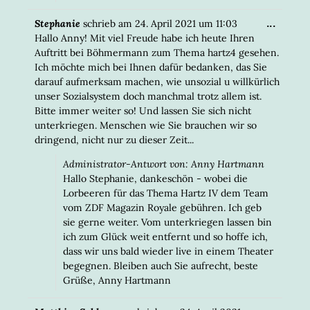
DIESE
...
Stephanie
schrieb am
24. April 2021
um
11:03
META
Hallo Anny! Mit viel Freude habe ich heute Ihren
EIN-/
Auftritt bei Böhmermann zum Thema hartz4 gesehen.
Ich möchte mich bei Ihnen dafür bedanken, das Sie
darauf aufmerksam machen, wie unsozial u willkürlich
unser Sozialsystem doch manchmal trotz allem ist.
Bitte immer weiter so! Und lassen Sie sich nicht
unterkriegen. Menschen wie Sie brauchen wir so
dringend, nicht nur zu dieser Zeit...
Administrator-Antwort von: Anny Hartmann
Hallo Stephanie, dankeschön - wobei die
Lorbeeren für das Thema Hartz IV dem Team
vom ZDF Magazin Royale gebühren. Ich geb
sie gerne weiter. Vom unterkriegen lassen bin
ich zum Glück weit entfernt und so hoffe ich,
dass wir uns bald wieder live in einem Theater
begegnen. Bleiben auch Sie aufrecht, beste
Grüße, Anny Hartmann