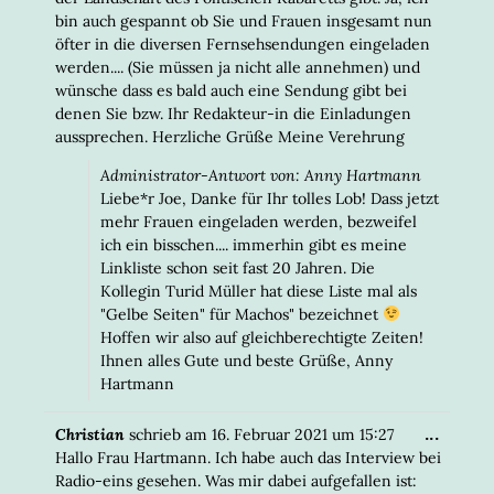
bin auch gespannt ob Sie und Frauen insgesamt nun
öfter in die diversen Fernsehsendungen eingeladen
werden.... (Sie müssen ja nicht alle annehmen) und
wünsche dass es bald auch eine Sendung gibt bei
denen Sie bzw. Ihr Redakteur-in die Einladungen
aussprechen. Herzliche Grüße Meine Verehrung
Administrator-Antwort von: Anny Hartmann
Liebe*r Joe, Danke für Ihr tolles Lob! Dass jetzt
mehr Frauen eingeladen werden, bezweifel
ich ein bisschen.... immerhin gibt es meine
Linkliste schon seit fast 20 Jahren. Die
Kollegin Turid Müller hat diese Liste mal als
"Gelbe Seiten" für Machos" bezeichnet
Hoffen wir also auf gleichberechtigte Zeiten!
Ihnen alles Gute und beste Grüße, Anny
Hartmann
DIESE
...
Christian
schrieb am
16. Februar 2021
um
15:27
META
Hallo Frau Hartmann. Ich habe auch das Interview bei
EIN-/
Radio-eins gesehen. Was mir dabei aufgefallen ist: