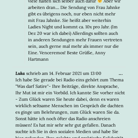
viele halten sich selber auch dafür
Aber wir
arbeiten dran.... Die Sendung von Frau Jahnke
gibt es übrigens noch, nur eben nicht mehr
mit Frau Jahnke. Sie heißt aber weiterhin
Ladies Night und kommt ca. 10x pro Jahr. (Im
Dez 20 war ich dabei) Allerdings sollten auch
in anderen Sendungen mehr Frauen vertreten
sein, auch gerne mal mehr als immer nur die
Eine. Venceremos! Beste Grüße, Anny
Hartmann
DIESE
...
Luka
schrieb am
14. Februar 2021
um
13:00
META
Ich habe Sie gerade bei Radio eins gehört zum Thema
EIN-/
"Was darf Satire"- Ihre Beiträge, direkte Ansprache,
Ihr Mut ist mir ein Vorbild. Ich kannte Sie vorher nicht
- Zum Glück waren Sie heute dabei, denn es waren
wirklich seltsame Menschen im Gespräch die dachten
es ginge um Belehrungen, zum Glück waren Sie da.
Sonst hätte ich noch öfter das Radio anschreien
müssen! Es hat mir sehr sehr gut gefallen. Danach
suchte ich Sie in den sozialen Medien und habe Sie
hier gefunden. Ihre gelebte und praktische Solidarität