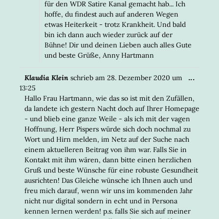
für den WDR Satire Kanal gemacht hab... Ich
hoffe, du findest auch auf anderen Wegen
etwas Heiterkeit - trotz Krankheit. Und bald
bin ich dann auch wieder zurück auf der
Bühne! Dir und deinen Lieben auch alles Gute
und beste Grüße, Anny Hartmann
DIESE
...
Klaudia Klein
schrieb am
28. Dezember 2020
um
META
13:25
EIN-/
Hallo Frau Hartmann, wie das so ist mit den Zufällen,
da landete ich gestern Nacht doch auf Ihrer Homepage
- und blieb eine ganze Weile - als ich mit der vagen
Hoffnung, Herr Pispers würde sich doch nochmal zu
Wort und Hirn melden, im Netz auf der Suche nach
einem aktuelleren Beitrag von ihm war. Falls Sie in
Kontakt mit ihm wären, dann bitte einen herzlichen
Gruß und beste Wünsche für eine robuste Gesundheit
ausrichten! Das Gleiche wünsche ich Ihnen auch und
freu mich darauf, wenn wir uns im kommenden Jahr
nicht nur digital sondern in echt und in Persona
kennen lernen werden! p.s. falls Sie sich auf meiner