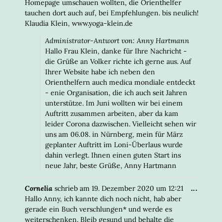
Homepage umschauen wollten, die Orienthelfer
tauchen dort auch auf, bei Empfehlungen. bis neulich!
Klaudia Klein, www.yoga-klein.de
Administrator-Antwort von: Anny Hartmann
Hallo Frau Klein, danke für Ihre Nachricht -
die Grüße an Volker richte ich gerne aus. Auf
Ihrer Website habe ich neben den
Orienthelfern auch medica mondiale entdeckt
- enie Organisation, die ich auch seit Jahren
unterstütze. Im Juni wollten wir bei einem
Auftritt zusammen arbeiten, aber da kam
leider Corona dazwischen. Vielleicht sehen wir
uns am 06.08. in Nürnberg, mein für März
geplanter Auftritt im Loni-Überlaus wurde
dahin verlegt. Ihnen einen guten Start ins
neue Jahr, beste Grüße, Anny Hartmann
DIESE
...
Cornelia
schrieb am
19. Dezember 2020
um
12:21
META
Hallo Anny, ich kannte dich noch nicht, hab aber
EIN-/
gerade ein Buch verschlungen* und werde es
weiterschenken. Bleib gesund und behalte die