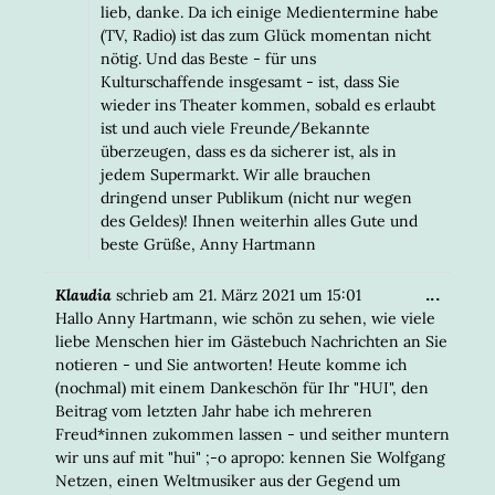
lieb, danke. Da ich einige Medientermine habe
(TV, Radio) ist das zum Glück momentan nicht
nötig. Und das Beste - für uns
Kulturschaffende insgesamt - ist, dass Sie
wieder ins Theater kommen, sobald es erlaubt
ist und auch viele Freunde/Bekannte
überzeugen, dass es da sicherer ist, als in
jedem Supermarkt. Wir alle brauchen
dringend unser Publikum (nicht nur wegen
des Geldes)! Ihnen weiterhin alles Gute und
beste Grüße, Anny Hartmann
DIESE
...
Klaudia
schrieb am
21. März 2021
um
15:01
META
Hallo Anny Hartmann, wie schön zu sehen, wie viele
EIN-/
liebe Menschen hier im Gästebuch Nachrichten an Sie
notieren - und Sie antworten! Heute komme ich
(nochmal) mit einem Dankeschön für Ihr "HUI", den
Beitrag vom letzten Jahr habe ich mehreren
Freud*innen zukommen lassen - und seither muntern
wir uns auf mit "hui" ;-o apropo: kennen Sie Wolfgang
Netzen, einen Weltmusiker aus der Gegend um