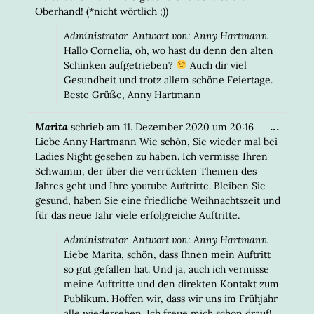
Oberhand! (*nicht wörtlich ;))
Administrator-Antwort von: Anny Hartmann
Hallo Cornelia, oh, wo hast du denn den alten
Schinken aufgetrieben?
Auch dir viel
Gesundheit und trotz allem schöne Feiertage.
Beste Grüße, Anny Hartmann
DIESE
...
Marita
schrieb am
11. Dezember 2020
um
20:16
META
Liebe Anny Hartmann Wie schön, Sie wieder mal bei
EIN-/
Ladies Night gesehen zu haben. Ich vermisse Ihren
Schwamm, der über die verrückten Themen des
Jahres geht und Ihre youtube Auftritte. Bleiben Sie
gesund, haben Sie eine friedliche Weihnachtszeit und
für das neue Jahr viele erfolgreiche Auftritte.
Administrator-Antwort von: Anny Hartmann
Liebe Marita, schön, dass Ihnen mein Auftritt
so gut gefallen hat. Und ja, auch ich vermisse
meine Auftritte und den direkten Kontakt zum
Publikum. Hoffen wir, dass wir uns im Frühjahr
alle wiedersehen. Ich freue mich schon drauf!