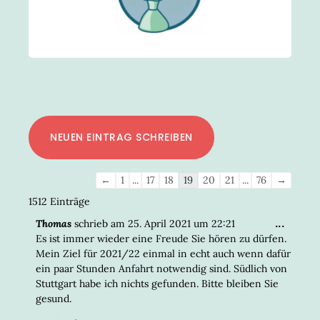
Navigation
←
1
...
17
18
19
20
21
...
76
→
der
1512 Einträge
Gästebuchliste
DIESE
...
Thomas
schrieb am
25. April 2021
um
22:21
META
Es ist immer wieder eine Freude Sie hören zu dürfen.
EIN-/
Mein Ziel für 2021/22 einmal in echt auch wenn dafür
ein paar Stunden Anfahrt notwendig sind. Südlich von
Stuttgart habe ich nichts gefunden. Bitte bleiben Sie
gesund.