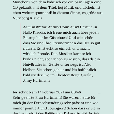
München? Von dem habe ich vor ein paar Tagen eine
CD gekauft, mit dem Titel: huj Musik und Lächeln ist
eben weltumspannend! in diesem Sinne, es grüßt aus
Nürnberg Klaudia
Administrator-Antwort von: Anny Hartmann
Hallo Klaudia, ich freue mich auch über jeden
Eintrag hier im Gästebuch! Und wie schön,
dass Sie und Ihre Freund*innen das Hui so gut
nutzen. Es ist echt so einfach und macht
wirklich Freude. Den Musiker kannte ich
bisher nicht, aber schön zu wissen, dass da ein
Hui-Bruder im Geiste unterwegs ist. Also
bleiben Sie schon gehuit und bis hoffentlich
bald wieder live im Theater! Beste Grüße,
Anny Hartmann
DIESE
...
Joe
schrieb am
17. Februar 2021
um
00:46
META
Sehr geehrte Frau Hartmann! Sie waren heute für
EIN-/
mich (in der Fernsehsendung) sehr präsent und wie
immer pointiert und couragiert! Schön dass es Sie in
der Landschaft des Politischen Kabaretts gibt. Ja, ich