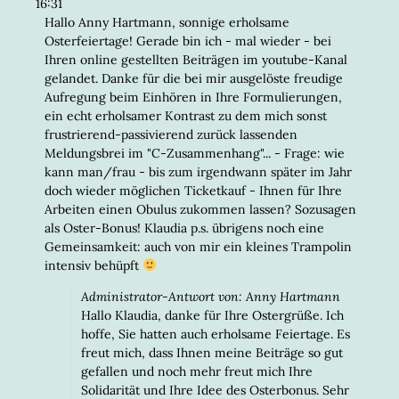
META
16:31
EIN-/
Hallo Anny Hartmann, sonnige erholsame
Osterfeiertage! Gerade bin ich - mal wieder - bei
Ihren online gestellten Beiträgen im youtube-Kanal
gelandet. Danke für die bei mir ausgelöste freudige
Aufregung beim Einhören in Ihre Formulierungen,
ein echt erholsamer Kontrast zu dem mich sonst
frustrierend-passivierend zurück lassenden
Meldungsbrei im "C-Zusammenhang"... - Frage: wie
kann man/frau - bis zum irgendwann später im Jahr
doch wieder möglichen Ticketkauf - Ihnen für Ihre
Arbeiten einen Obulus zukommen lassen? Sozusagen
als Oster-Bonus! Klaudia p.s. übrigens noch eine
Gemeinsamkeit: auch von mir ein kleines Trampolin
intensiv behüpft
Administrator-Antwort von: Anny Hartmann
Hallo Klaudia, danke für Ihre Ostergrüße. Ich
hoffe, Sie hatten auch erholsame Feiertage. Es
freut mich, dass Ihnen meine Beiträge so gut
gefallen und noch mehr freut mich Ihre
Solidarität und Ihre Idee des Osterbonus. Sehr