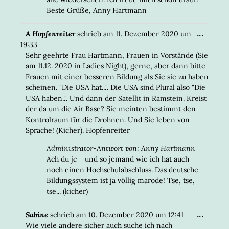
Beste Grüße, Anny Hartmann
DIESE
...
A Hopfenreiter
schrieb am
11. Dezember 2020
um
META
19:33
EIN-/
Sehr geehrte Frau Hartmann, Frauen in Vorstände (Sie
am 11.12. 2020 in Ladies Night), gerne, aber dann bitte
Frauen mit einer besseren Bildung als Sie sie zu haben
scheinen. "Die USA hat...". Die USA sind Plural also "Die
USA haben..". Und dann der Satellit in Ramstein. Kreist
der da um die Air Base? Sie meinten bestimmt den
Kontrolraum für die Drohnen. Und Sie leben von
Sprache! (Kicher). Hopfenreiter
Administrator-Antwort von: Anny Hartmann
Ach du je - und so jemand wie ich hat auch
noch einen Hochschulabschluss. Das deutsche
Bildungssystem ist ja völlig marode! Tse, tse,
tse... (kicher)
DIESE
...
Sabine
schrieb am
10. Dezember 2020
um
12:41
META
Wie viele andere sicher auch suche ich nach