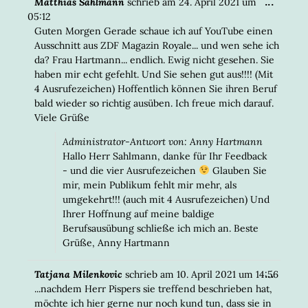
DIESE
...
Matthias Sahlmann
schrieb am
24. April 2021
um
META
05:12
EIN-/
Guten Morgen Gerade schaue ich auf YouTube einen
Ausschnitt aus ZDF Magazin Royale... und wen sehe ich
da? Frau Hartmann... endlich. Ewig nicht gesehen. Sie
haben mir echt gefehlt. Und Sie sehen gut aus!!!! (Mit
4 Ausrufezeichen) Hoffentlich können Sie ihren Beruf
bald wieder so richtig ausüben. Ich freue mich darauf.
Viele Grüße
Administrator-Antwort von: Anny Hartmann
Hallo Herr Sahlmann, danke für Ihr Feedback
- und die vier Ausrufezeichen
Glauben Sie
mir, mein Publikum fehlt mir mehr, als
umgekehrt!!! (auch mit 4 Ausrufezeichen) Und
Ihrer Hoffnung auf meine baldige
Berufsausübung schließe ich mich an. Beste
Grüße, Anny Hartmann
DIESE
...
Tatjana Milenkovic
schrieb am
10. April 2021
um
14:56
META
...nachdem Herr Pispers sie treffend beschrieben hat,
EIN-/
möchte ich hier gerne nur noch kund tun, dass sie in