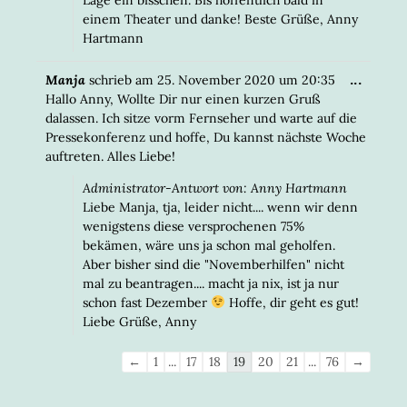
einem Theater und danke! Beste Grüße, Anny
Hartmann
DIESE
...
Manja
schrieb am
25. November 2020
um
20:35
META
Hallo Anny, Wollte Dir nur einen kurzen Gruß
EIN-/
dalassen. Ich sitze vorm Fernseher und warte auf die
Pressekonferenz und hoffe, Du kannst nächste Woche
auftreten. Alles Liebe!
Administrator-Antwort von: Anny Hartmann
Liebe Manja, tja, leider nicht.... wenn wir denn
wenigstens diese versprochenen 75%
bekämen, wäre uns ja schon mal geholfen.
Aber bisher sind die "Novemberhilfen" nicht
mal zu beantragen.... macht ja nix, ist ja nur
schon fast Dezember
Hoffe, dir geht es gut!
Liebe Grüße, Anny
Navigation
←
1
...
17
18
19
20
21
...
76
→
der
Gästebuchliste