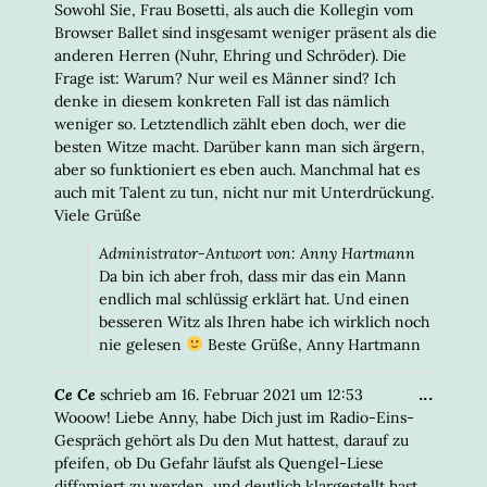
Sowohl Sie, Frau Bosetti, als auch die Kollegin vom
Browser Ballet sind insgesamt weniger präsent als die
anderen Herren (Nuhr, Ehring und Schröder). Die
Frage ist: Warum? Nur weil es Männer sind? Ich
denke in diesem konkreten Fall ist das nämlich
weniger so. Letztendlich zählt eben doch, wer die
besten Witze macht. Darüber kann man sich ärgern,
aber so funktioniert es eben auch. Manchmal hat es
auch mit Talent zu tun, nicht nur mit Unterdrückung.
Viele Grüße
Administrator-Antwort von: Anny Hartmann
Da bin ich aber froh, dass mir das ein Mann
endlich mal schlüssig erklärt hat. Und einen
besseren Witz als Ihren habe ich wirklich noch
nie gelesen
Beste Grüße, Anny Hartmann
DIESE
...
Ce Ce
schrieb am
16. Februar 2021
um
12:53
META
Wooow! Liebe Anny, habe Dich just im Radio-Eins-
EIN-/
Gespräch gehört als Du den Mut hattest, darauf zu
pfeifen, ob Du Gefahr läufst als Quengel-Liese
diffamiert zu werden, und deutlich klargestellt hast,