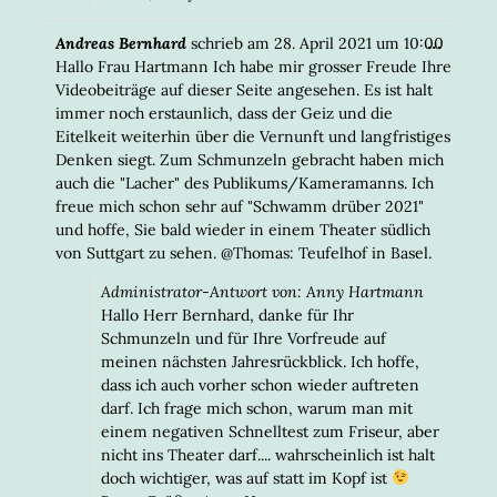
DIESE
...
Andreas Bernhard
schrieb am
28. April 2021
um
10:00
META
Hallo Frau Hartmann Ich habe mir grosser Freude Ihre
EIN-/
Videobeiträge auf dieser Seite angesehen. Es ist halt
immer noch erstaunlich, dass der Geiz und die
Eitelkeit weiterhin über die Vernunft und langfristiges
Denken siegt. Zum Schmunzeln gebracht haben mich
auch die "Lacher" des Publikums/Kameramanns. Ich
freue mich schon sehr auf "Schwamm drüber 2021"
und hoffe, Sie bald wieder in einem Theater südlich
von Suttgart zu sehen. @Thomas: Teufelhof in Basel.
Administrator-Antwort von: Anny Hartmann
Hallo Herr Bernhard, danke für Ihr
Schmunzeln und für Ihre Vorfreude auf
meinen nächsten Jahresrückblick. Ich hoffe,
dass ich auch vorher schon wieder auftreten
darf. Ich frage mich schon, warum man mit
einem negativen Schnelltest zum Friseur, aber
nicht ins Theater darf.... wahrscheinlich ist halt
doch wichtiger, was auf statt im Kopf ist