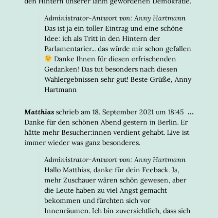
den Hintern unserer lahm gewordenen Demokratie.
Administrator-Antwort von: Anny Hartmann
Das ist ja ein toller Eintrag und eine schöne
Idee: ich als Tritt in den Hintern der
Parlamentarier... das würde mir schon gefallen
Danke Ihnen für diesen erfrischenden
Gedanken! Das tut besonders nach diesen
Wahlergebnissen sehr gut! Beste Grüße, Anny
Hartmann
DIESE
...
Matthias
schrieb am
18. September 2021
um
18:45
META
Danke für den schönen Abend gestern in Berlin. Er
EIN-/
hätte mehr Besucher:innen verdient gehabt. Live ist
immer wieder was ganz besonderes.
Administrator-Antwort von: Anny Hartmann
Hallo Matthias, danke für dein Feeback. Ja,
mehr Zuschauer wären schön gewesen, aber
die Leute haben zu viel Angst gemacht
bekommen und fürchten sich vor
Innenräumen. Ich bin zuversichtlich, dass sich