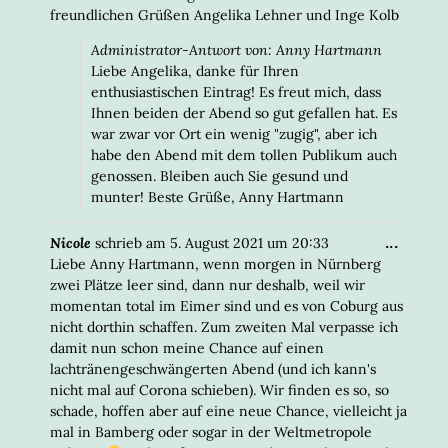
freundlichen Grüßen Angelika Lehner und Inge Kolb
Administrator-Antwort von: Anny Hartmann
Liebe Angelika, danke für Ihren
enthusiastischen Eintrag! Es freut mich, dass
Ihnen beiden der Abend so gut gefallen hat. Es
war zwar vor Ort ein wenig "zugig", aber ich
habe den Abend mit dem tollen Publikum auch
genossen. Bleiben auch Sie gesund und
munter! Beste Grüße, Anny Hartmann
DIESE
...
Nicole
schrieb am
5. August 2021
um
20:33
META
Liebe Anny Hartmann, wenn morgen in Nürnberg
EIN-/
zwei Plätze leer sind, dann nur deshalb, weil wir
momentan total im Eimer sind und es von Coburg aus
nicht dorthin schaffen. Zum zweiten Mal verpasse ich
damit nun schon meine Chance auf einen
lachtränengeschwängerten Abend (und ich kann's
nicht mal auf Corona schieben). Wir finden es so, so
schade, hoffen aber auf eine neue Chance, vielleicht ja
mal in Bamberg oder sogar in der Weltmetropole