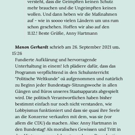
versteht, dass die Geimpften keinen Schutz
mehr brauchen und die Ungeimpften keinen
wollen. Und dann heben wir die Maßnahmen
auf - wie in soooo vielen Ländern um uns rum
schon geschehen. Hoffen wir also auf den
11.12.! Beste Grüße, Anny Hartmann
DIESE
...
Manon Gerhardt
schrieb am
26. September 2021
um
META
15:26
EIN-/
Fundierte Aufklärung und hervorragende
Unterhaltung in einem! Ich plädiere dafür, dass das
Programm verpflichtend in den Schulunterricht
"Politische Weltkunde" oä aufgenommen und natürlich
zu Beginn jeder Bundestags-Sitzungswoche in allen
Gängen und Büros unseres Staatsapparats abgespielt
wird. Die politisch Verantwortlichen haben bisher
bestimmt einfach nur noch nicht verstanden, wie
Lobbyismus funktioniert und dass sie quasi ihre Seele
an die Konzerne verkaufen mit dem, was sie (vor
allem die CDU) da machen. Also: Anny Hartmann in
den Bundestag! Als moralisches Gewissen und Tritt in