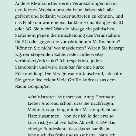
Andere Kleinkünstler deren Veranstaltungen ich in
den letzten Wochen besucht habe, haben sich alle
gefreut und bedankt wieder auftreten zu können, und
das Publikum war ebenso dankbar - unabhängig ob 2G
oder 3G. Sie nicht? War die Absage ein politisches
Statement gegen die Entscheidung des Veranstalters
für 3G oder gegen die vorschriebenen Maßnahmen?
"Können Sie nicht" vor maskierten? Waren Sie besorgt
wg. der steigenden Zahlen oder anderweitig
verhindert/erkrankt? Ich respektiere jeden
Standpunkt und wäre dankbar für eine kurze
Rückmeldung. Die Absage war enttäuschend, ich hätte
Sie gerne live erlebt Viele Grüße Andreas aus dem
Raum Göppingen
Administrator-Antwort von: Anny Hartmann
Lieber Andreas, schön, dass Sie nachfragen.
Meine Absage hing mit der Maskenpflicht am
Platz zusammen - von der ich leider erst so
kurzfristig erfahren habe. Aktuell ist BW das
einzige Bundesland, dass das so handhabt.
Wenn ich das früher gewusst hätte, hätte ich