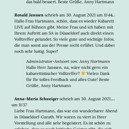
das bald bessert. Beste Grüße, Anny Hartmann
DIESE
...
Ronald Janssen
schrieb am
30. August 2021
um
11:44
META
Hallo Frau Hartmann, schön, dass es wieder Kabarett
EIN-/
LIVE auf Bühnen gibt. Meine Frau und ich haben mit
Ihrem Auftritt am SA in Düsseldorf auch direkt einen
Volltreffer gelandet. So viele gute und wichtige Infos,
die man sonst aus der Presse nicht erfährt. Und dabei
noch sehr lustig. Super!
Administrator-Antwort von: Anny Hartmann
Hallo Herr Janssen, na, wäre nicht gern ein
kabarettistischer Volltreffer?
Vielen Dank
für Ihr tolles Feedback und alles Gute! Beste
Grüße, Anny Hartmann
DIESE
...
Anna-Maria Schweiger
schrieb am
30. August 2021
META
um
11:37
EIN-/
Liebe Frau Hartmann, das war ein wunderbarer Abend
in Düsseldorf-Garath. Wir waren zu viert in Ihrer
Vorstellung und alle sehr begeistert. Es ist schön zu
erleben, dass es noch kritische Geister gibt, die sich