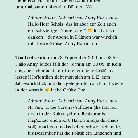
Liebe Frau Hartmann, Vielen Dank für den
EIN-/
unterhaltsamen Abend in Dülmen. VG
Administrator-Antwort von: Anny Hartmann
Hallo Herr Scholz, das ist aber zur Zeit auch
ein schwieriger Name, oder?
Ich hab zu
danken - der Abend in Dülmen war wirklich
toll! Beste Grüße, Anny Hartmann
DIESE
...
Tim Lied
schrieb am
28. September 2021
um
08:59
META
Hallo Anny, leider fällt der Termin am 30.09. in Köln
EIN-/
aus, aber ich möchte dir trotzdem liebe Grüße da
lassen! Hoffentlich sieht man sich am 11.12. zum
Jahresrückblick und dich gelegentlich auch mal wieder
in der Anstalt.
Liebe Grüße Tim
Administrator-Antwort von: Anny Hartmann
Hi Tim, ja, die Corona-Auflagen (die fast nur
noch in der Kultur gelten, Restaurants,
Flugzeuge und Sport-Hallen sind ja durchaus
voll), machen uns das Leben schwer. Ich hoffe,
bis Dezember hat die Politik ein Einsehen und