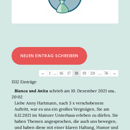
Navigation
←
1
...
16
17
18
19
20
...
76
→
der
1512 Einträge
Gästebuchliste
DIESE
...
Bianca und Anita
schrieb am
10. Dezember 2021
um
META
20:02
EIN-/
Liebe Anny Hartmann, nach 3 x verschobenem
Auftritt, war es uns ein großes Vergnügen, Sie am
6.12.2021 im Mainzer Unterhaus erleben zu dürfen. Sie
haben Themen angesprochen, die auch uns bewegen,
und haben diese mit einer klaren Haltung, Humor und