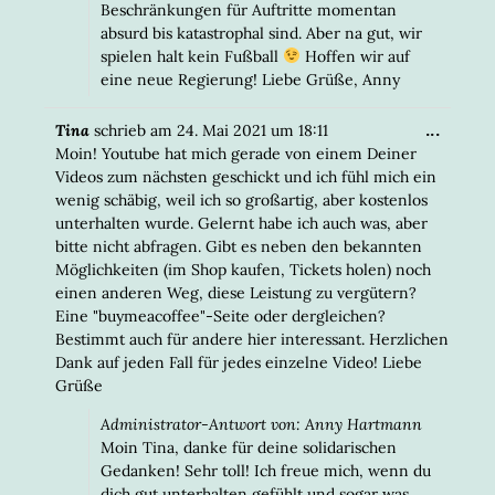
Beschränkungen für Auftritte momentan
absurd bis katastrophal sind. Aber na gut, wir
spielen halt kein Fußball
Hoffen wir auf
eine neue Regierung! Liebe Grüße, Anny
DIESE
...
Tina
schrieb am
24. Mai 2021
um
18:11
META
Moin! Youtube hat mich gerade von einem Deiner
EIN-/
Videos zum nächsten geschickt und ich fühl mich ein
wenig schäbig, weil ich so großartig, aber kostenlos
unterhalten wurde. Gelernt habe ich auch was, aber
bitte nicht abfragen. Gibt es neben den bekannten
Möglichkeiten (im Shop kaufen, Tickets holen) noch
einen anderen Weg, diese Leistung zu vergütern?
Eine "buymeacoffee"-Seite oder dergleichen?
Bestimmt auch für andere hier interessant. Herzlichen
Dank auf jeden Fall für jedes einzelne Video! Liebe
Grüße
Administrator-Antwort von: Anny Hartmann
Moin Tina, danke für deine solidarischen
Gedanken! Sehr toll! Ich freue mich, wenn du
dich gut unterhalten gefühlt und sogar was