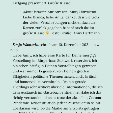
Tiefgang präsentiert. Große Klasse!
Administrator-Antwort von: Anny Hartmann
Liebe Bianca, liebe Anita, danke, dass Sie trotz
der vielen Verschiebungen nicht einfach die
Karten zurück gegeben haben! Auch das ist
große Klasse
Beste Grüße, Anny Hartmann
DIESE
...
Sonja Waszerka
schrieb am
10. Dezember 2021
um
META
19:18
EIN-/
Liebe Anny, ich habe eine Karte für Deine morgige
Vorstellung im Bürgerhaus Stollwerk reserviert. Ich
bin schon häufig in Deinen Vorstellungen gewesen
und war immer begeistert von Deinen großen
Fähigkeiten politische Themen anschaulich, kritisch
und humorvoll zu vermitteln . Ich bin gerade
allerdings sehr irritiert über die Informationen, die ich
dem Austausch im Gästebuch entnehme. Habe ich das
richtig verstanden, dass es trotz der aktuellen Corona-
Pandemie-Krisensituation jede*r Zuschauer*in selbst
überlassen wird, ob die Maske am Sitzplatz getragen