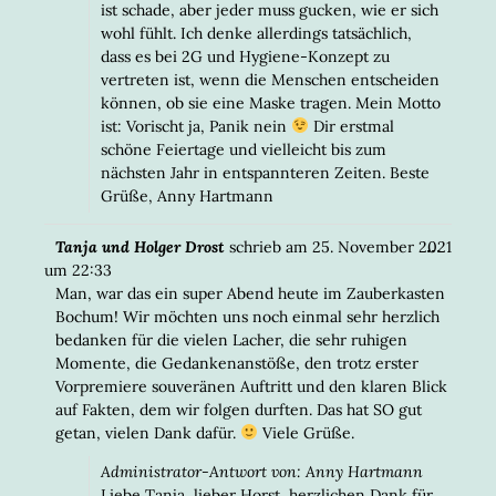
ist schade, aber jeder muss gucken, wie er sich
wohl fühlt. Ich denke allerdings tatsächlich,
dass es bei 2G und Hygiene-Konzept zu
vertreten ist, wenn die Menschen entscheiden
können, ob sie eine Maske tragen. Mein Motto
ist: Vorischt ja, Panik nein
Dir erstmal
schöne Feiertage und vielleicht bis zum
nächsten Jahr in entspannteren Zeiten. Beste
Grüße, Anny Hartmann
DIESE
...
Tanja und Holger Drost
schrieb am
25. November 2021
META
um
22:33
EIN-/
Man, war das ein super Abend heute im Zauberkasten
Bochum! Wir möchten uns noch einmal sehr herzlich
bedanken für die vielen Lacher, die sehr ruhigen
Momente, die Gedankenanstöße, den trotz erster
Vorpremiere souveränen Auftritt und den klaren Blick
auf Fakten, dem wir folgen durften. Das hat SO gut
getan, vielen Dank dafür.
Viele Grüße.
Administrator-Antwort von: Anny Hartmann
Liebe Tanja, lieber Horst, herzlichen Dank für