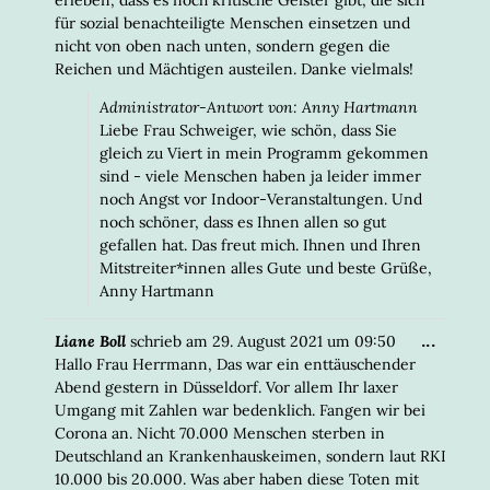
für sozial benachteiligte Menschen einsetzen und
nicht von oben nach unten, sondern gegen die
Reichen und Mächtigen austeilen. Danke vielmals!
Administrator-Antwort von: Anny Hartmann
Liebe Frau Schweiger, wie schön, dass Sie
gleich zu Viert in mein Programm gekommen
sind - viele Menschen haben ja leider immer
noch Angst vor Indoor-Veranstaltungen. Und
noch schöner, dass es Ihnen allen so gut
gefallen hat. Das freut mich. Ihnen und Ihren
Mitstreiter*innen alles Gute und beste Grüße,
Anny Hartmann
DIESE
...
Liane Boll
schrieb am
29. August 2021
um
09:50
META
Hallo Frau Herrmann, Das war ein enttäuschender
EIN-/
Abend gestern in Düsseldorf. Vor allem Ihr laxer
Umgang mit Zahlen war bedenklich. Fangen wir bei
Corona an. Nicht 70.000 Menschen sterben in
Deutschland an Krankenhauskeimen, sondern laut RKI
10.000 bis 20.000. Was aber haben diese Toten mit