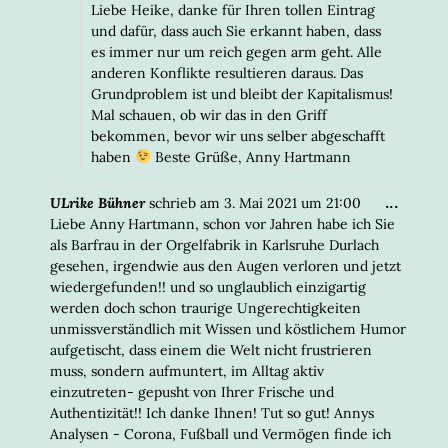
Liebe Heike, danke für Ihren tollen Eintrag
und dafür, dass auch Sie erkannt haben, dass
es immer nur um reich gegen arm geht. Alle
anderen Konflikte resultieren daraus. Das
Grundproblem ist und bleibt der Kapitalismus!
Mal schauen, ob wir das in den Griff
bekommen, bevor wir uns selber abgeschafft
haben
Beste Grüße, Anny Hartmann
DIESE
...
ULrike Bühner
schrieb am
3. Mai 2021
um
21:00
META
Liebe Anny Hartmann, schon vor Jahren habe ich Sie
EIN-/
als Barfrau in der Orgelfabrik in Karlsruhe Durlach
gesehen, irgendwie aus den Augen verloren und jetzt
wiedergefunden!! und so unglaublich einzigartig
werden doch schon traurige Ungerechtigkeiten
unmissverständlich mit Wissen und köstlichem Humor
aufgetischt, dass einem die Welt nicht frustrieren
muss, sondern aufmuntert, im Alltag aktiv
einzutreten- gepusht von Ihrer Frische und
Authentizität!! Ich danke Ihnen! Tut so gut! Annys
Analysen - Corona, Fußball und Vermögen finde ich