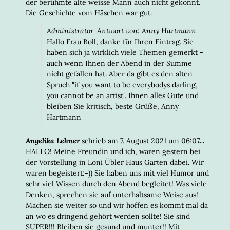
der berühmte alte weisse Mann auch nicht gekonnt.
Die Geschichte vom Häschen war gut.
Administrator-Antwort von: Anny Hartmann
Hallo Frau Boll, danke für Ihren Eintrag. Sie
haben sich ja wirklich viele Themen gemerkt -
auch wenn Ihnen der Abend in der Summe
nicht gefallen hat. Aber da gibt es den alten
Spruch "if you want to be everybodys darling,
you cannot be an artist". Ihnen alles Gute und
bleiben Sie kritisch, beste Grüße, Anny
Hartmann
DIESE
...
Angelika Lehner
schrieb am
7. August 2021
um
06:07
META
HALLO! Meine Freundin und ich, waren gestern bei
EIN-/
der Vorstellung in Loni Übler Haus Garten dabei. Wir
waren begeistert:-)) Sie haben uns mit viel Humor und
sehr viel Wissen durch den Abend begleitet! Was viele
Denken, sprechen sie auf unterhaltsame Weise aus!
Machen sie weiter so und wir hoffen es kommt mal da
an wo es dringend gehört werden sollte! Sie sind
SUPER!!! Bleiben sie gesund und munter!! Mit