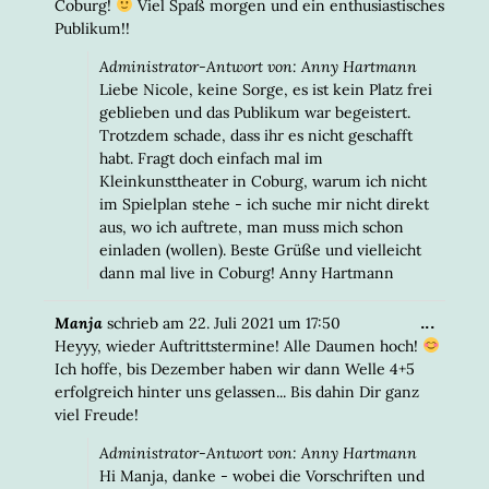
Coburg!
Viel Spaß morgen und ein enthusiastisches
Publikum!!
Administrator-Antwort von: Anny Hartmann
Liebe Nicole, keine Sorge, es ist kein Platz frei
geblieben und das Publikum war begeistert.
Trotzdem schade, dass ihr es nicht geschafft
habt. Fragt doch einfach mal im
Kleinkunsttheater in Coburg, warum ich nicht
im Spielplan stehe - ich suche mir nicht direkt
aus, wo ich auftrete, man muss mich schon
einladen (wollen). Beste Grüße und vielleicht
dann mal live in Coburg! Anny Hartmann
DIESE
...
Manja
schrieb am
22. Juli 2021
um
17:50
META
Heyyy, wieder Auftrittstermine! Alle Daumen hoch!
EIN-/
Ich hoffe, bis Dezember haben wir dann Welle 4+5
erfolgreich hinter uns gelassen... Bis dahin Dir ganz
viel Freude!
Administrator-Antwort von: Anny Hartmann
Hi Manja, danke - wobei die Vorschriften und