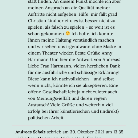
statt finden. An diesem Punkt möchte ich aber
meinen Anspruch an die Qualität meiner
Auftritte nicht aufgeben. Hilfe, mir fällt grad
Christian Lindner ein: es ist besser nicht zu
spielen, als falsch zu spielen - so weit ist es
schon gekommen
Ich hoffe, ich konnte
Ihnen meine Haltung verständlich machen
und wir sehen uns irgendwann ohne Maske in
einem Theater wieder. Beste Grüße Anny
Hartmann Und hier die Antwort von Andreas:
Liebe Frau Hartmann, vielen herzlichen Dank
für die ausführliche und schlüssige Erklärung!
Diese kann ich nachvollziehen - und selbst
wenn nicht, könnte ich sie akzeptieren. Eine
offene Gesellschaft lebt ja nicht zuletzt auch
von Meinungsvielfalt und deren regem
Austausch! Viele Grüße und weiterhin viel
Erfolg bei Ihrer künstlerischen und (indirekt)
politischen Arbeit.
DIESE
...
Andreas Scholz
schrieb am
30. Oktober 2021
um
13:35
META