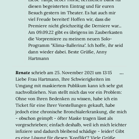
diesen begeisterten Eintrag und für euren
Besuch gestern im Theater. Es hat auch mir
viel Freude bereitet! Hoffen wir, dass die
Premiere nicht gleichzeitig die Derniere war...
Am 09.09.22 gibt es übrigens im Zauberkasten
die Vorpremiere zu meinem neuen Solo-
Programm "Klima-Ballerina". Ich hoffe, ihr seid
dann wieder dabei. Beste Grüße, Anny
Hartmann
DIESE
...
Renate
schrieb am
25. November 2021
um
13:15
META
Liebe Frau Hartmann, Ihre Schwierigkeiten im
EIN-/
Umgang mit maskiertem Publikum kann ich sehr gut
nachvollziehen. Nun stellt mich das vor ein Problem:
Ohne von Ihren Bedenken zu wissen, habe ich ein
Ticket für eine Ihrer Vorstellungen gekauft, habe
jedoch eine chronische Bronchialerkrankung, die mich
- obschon geimpft - öfter Maske tragen lässt als
vorgeschrieben; einfach deshalb, weil ich mich leichter
infiziere und dadurch bleibend schädige - leider! Gibt
es eine Lösung für diesen 'Konflikt'? Viele Grüße