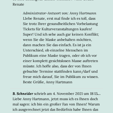
Renate
Administrator-Antwort von: Anny Hartmann
LIebe Renate, erst mal finde ich es toll, dass
Sie trotz Ihrer gesundheitlichen Vorbelastung
Tickets für Kulturveranstaltungen kaufen!
Super! Und ich sehe auch gar keinen Konflikt;
wenn Sie die Maske anbehalten möchten,
dann machen Sie das einfach. Es ist ja ein
Unterschied, ob einzelne Menschen im
Publikum eine Maske tragen, oder ob ich vor
einer komplett gesichtslosen Masse auftreten
müsste. Ich hoffe also, dass der von Ihnen
gebuchte Termine stattfinden kann/darf und
freue mich darauf, Sie im Publikum zu wissen.
Beste Grüße, Anny Hartmann
DIESE
...
B. Schneider
schrieb am
4. November 2021
um
18:13
META
Liebe Anny Hartmann, jetzt muss ich es Ihnen doch
EIN-/
mal sagen: ich bin ein großer Fan von Ihnen! Warum
ich ausgerechnet jetzt das Bedürfnis habe Ihnen das