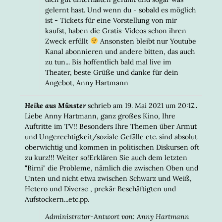
gelernt hast. Und wenn du - sobald es möglich
ist - Tickets für eine Vorstellung von mir
kaufst, haben die Gratis-Videos schon ihren
Zweck erfüllt
Ansonsten bleibt nur Youtube
Kanal abonnieren und andere bitten, das auch
zu tun... Bis hoffentlich bald mal live im
Theater, beste Grüße und danke für dein
Angebot, Anny Hartmann
DIESE
...
Heike aus Münster
schrieb am
19. Mai 2021
um
20:17
META
Liebe Anny Hartmann, ganz großes Kino, Ihre
EIN-/
Auftritte im TV!! Besonders Ihre Themen über Armut
und Ungerechtigkeit/soziale Gefälle etc. sind absolut
oberwichtig und kommen in politischen Diskursen oft
zu kurz!!! Weiter so!Erklären Sie auch dem letzten
"Birni" die Probleme, nämlich die zwischen Oben und
Unten und nicht etwa zwischen Schwarz und Weiß,
Hetero und Diverse , prekär Beschäftigten und
Aufstockern...etc.pp.
Administrator-Antwort von: Anny Hartmann