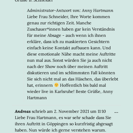
Administrator-Antwort von: Anny Hartmann
Liebe Frau Schneider, Ihre Worte kommen
genau zur richtigen Zeit. Manche
Zuschauer*innen haben gar kein Verständnis
für meine Absage - auch wenn ich ihnen
erkläre, dass ich zu maskierten Gesichtern
einfach keine Kontakt aufbauen kann. Und
diese emotionale Nähe macht meine Auftritte
nun mal aus. Sonst würden Sie ja auch nicht
nach der Show noch über meinen Auftritt
diskutieren und im schlimmsten Fall könnten
Sie sich nicht mal an das Häschen, das überlebt
hat, erinnern
Hoffentlich bis bald mal
wieder live in Karlsruhe! Beste Grüße, Anny
Hartmann
DIESE
...
Andreas
schrieb am
2. November 2021
um
11:10
META
Liebe Frau Hartmann, es war sehr schade dass Sie
EIN-/
ihren Auftritt in Göppingen so kurzfristig abgesagt
haben. Nun würde ich gerne verstehen warum.